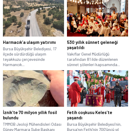
Harmacık’a ulaşım yatırımı
530 yıllık sünnet geleneği
yaşatıldı
Bursa Büyükşehir Belediyesi, 17
ilçede sürdürdüğü ulaşım
Vakıflar Genel Müdürlüğü
teyakkuzu çerçevesinde
tarafından 81 ilde düzenlenen
Harmancık...
sünnet şölenleri kapsamında...
İznik’te 70 milyon yıllık fosil
Fetih coşkusu Keles’te
bulundu
yaşandı
TMMOB Jeoloji Mühendisleri Odası
Bursa Büyükşehir Belediyesi’nin,
Güney Marmara Şube Başkanı
Bursa’nın Fethi’nin 700’üncü yıl