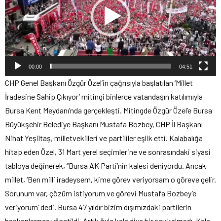
00:00
04:51
CHP Genel Başkanı Özgür Özel’in çağrısıyla başlatılan ‘Millet
İradesine Sahip Çıkıyor’ mitingi binlerce vatandaşın katılımıyla
Bursa Kent Meydanı’nda gerçekleşti. Mitingde Özgür Özel’e Bursa
Büyükşehir Belediye Başkanı Mustafa Bozbey, CHP İl Başkanı
Nihat Yeşiltaş, milletvekilleri ve partililer eşlik etti. Kalabalığa
hitap eden Özel, 31 Mart yerel seçimlerine ve sonrasındaki siyasi
tabloya değinerek, “Bursa AK Parti’nin kalesi deniyordu. Ancak
millet, ‘Ben milli iradeysem, kime görev veriyorsam o göreve gelir.
Sorunum var, çözüm istiyorum ve görevi Mustafa Bozbey’e
veriyorum’ dedi. Bursa 47 yıldır bizim dışımızdaki partilerin
başkanlarınca yönetildi. Artık öyle kale diye bir şey kalmadı. Kale