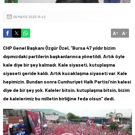
26 MAYIS 2025 15:42
A
A
+
-
CHP Genel Başkanı Özgür Özel, “Bursa 47 yıldır bizim
dışımızdaki partilerin başkanlarınca yönetildi. Artık öyle
kale diye bir şey kalmadı. Kale siyaseti, kutuplaşma
siyaseti geride kaldı. Artık kucaklaşma siyaseti var. Kale
hepimizin. Bundan sonra Cumhuriyet Halk Partisi’nin kalesi
diye de bir şey yok. Kaleler bitsin, kutuplaşma bitsin, bizim
de kalelerimiz bu milletin birliğine feda olsun” dedi.
Video
oynatıcı