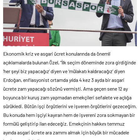
Ekonomik kriz ve asgari ücret konularında da önemli
açıklamalarda bulunan Özel, “İlk seçim döneminde zora girdiğinde
‘her şeyi biz yapacağız’ diyen ve ‘mülakatı kaldıracağız’ diyen
Erdoğan, enflasyonist ortamda yılda 4 kez 3 ayda bir asgari
ücrete zam yapacağı sözünü vermişti. Ama geçen sene 12 ay
boyunca bir kuruş zam yapmadan emekçileri sefalete ve açlığa
sürükledi. Bütün işçi örgütlerini ve işveren örgütlerini gezeceğim.
Bu konuda hem işçiyi kayıran hem de işvereni zora sokmayan bir
formülü geliştirip ilan edeceğiz. Emekçinin hakkını temmuz
ayında asgari ücrete ara zammı almak için büyük bir mücadele