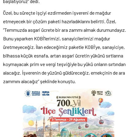
başlatıyoruz” dedi.
Özel, bu süreçte işçiyi ezdirmeden işvereni de mağdur
etmeyecek bir çözüm paketi hazırladıklarını belirtti. Özel,
“Temmuzda asgari ücrete bir ara zammı almak durumundayız.
Bunu yaparken KOBİ’lerimizi, sanayicilerimizi mağdur
üretmeyeceğiz. İlan edeceğimiz paketle KOBİ’ye, sanayiciye,
bilhassa küçük esnafa, artan asgari ücretin yükünü sırtlarına
koymayacak prim ve vergi teşviğiyle bu yükü onların sırtından
alacağız. İşverenin de yüzünü güldüreceğiz, emekçinin de ara
zammını alacağız” şeklinde konuştu.