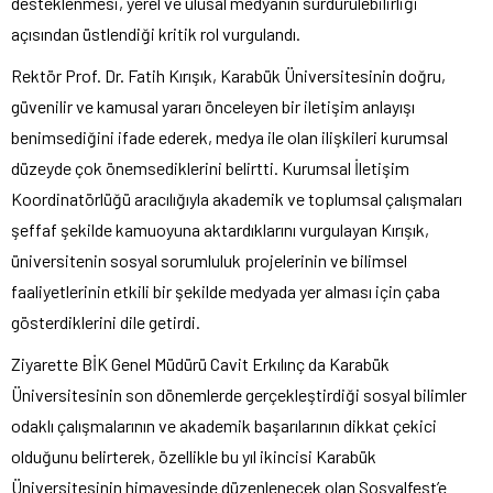
desteklenmesi, yerel ve ulusal medyanın sürdürülebilirliği
açısından üstlendiği kritik rol vurgulandı.
Rektör Prof. Dr. Fatih Kırışık, Karabük Üniversitesinin doğru,
güvenilir ve kamusal yararı önceleyen bir iletişim anlayışı
benimsediğini ifade ederek, medya ile olan ilişkileri kurumsal
düzeyde çok önemsediklerini belirtti. Kurumsal İletişim
Koordinatörlüğü aracılığıyla akademik ve toplumsal çalışmaları
şeffaf şekilde kamuoyuna aktardıklarını vurgulayan Kırışık,
üniversitenin sosyal sorumluluk projelerinin ve bilimsel
faaliyetlerinin etkili bir şekilde medyada yer alması için çaba
gösterdiklerini dile getirdi.
Ziyarette BİK Genel Müdürü Cavit Erkılınç da Karabük
Üniversitesinin son dönemlerde gerçekleştirdiği sosyal bilimler
odaklı çalışmalarının ve akademik başarılarının dikkat çekici
olduğunu belirterek, özellikle bu yıl ikincisi Karabük
Üniversitesinin himayesinde düzenlenecek olan Sosyalfest’e