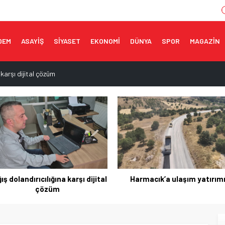
DEM
ASAYİŞ
SİYASET
EKONOMİ
DÜNYA
SPOR
MAGAZİN
 karşı dijital çözüm
ırımı
n ortak adım
eği yaşatıldı
da orman yangını!
Harmacık’a ulaşım yatırımı
530 yıllık sünnet geleneği
yaşatıldı