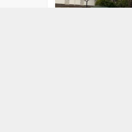
8 OCAK 2026 15:34
Bursa’nın Mudanya ilçesine bağlı Aydınpına
fırtına nedeniyle kısmen çöktü. Olayda çe
acil çağrıda bulundu.