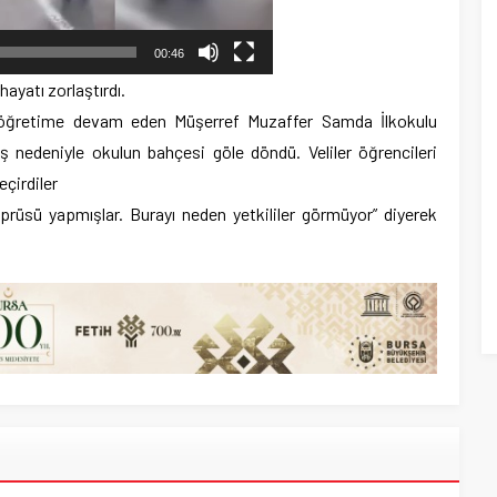
00:46
ayatı zorlaştırdı.
 öğretime devam eden Müşerref Muzaffer Samda İlkokulu
 nedeniyle okulun bahçesi göle döndü. Veliler öğrencileri
eçirdiler
köprüsü yapmışlar. Burayı neden yetkililer görmüyor” diyerek