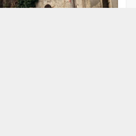
A
A
+
-
r Mahallesi’nde bulunan tarihi Aydınpınar Kilisesi, etkili olan
vredeki yapılar da zarar görürken, mahalle muhtarı yetkililere