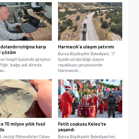
dolandırıcılığına karşı
Harmacık’a ulaşım yatırımı
al çözüm
Bursa Büyükşehir Belediyesi, 17
ın İnegöl ilçesinde girişimci
ilçede sürdürdüğü ulaşım
Yiğit, bağış adı altında
teyakkuzu çerçevesinde
n...
Harmancık...
te 70 milyon yıllık fosil
Fetih coşkusu Keles’te
du
yaşandı
Jeoloji Mühendisleri Odası
Bursa Büyükşehir Belediyesi’nin,