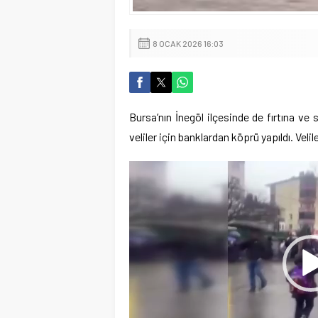
8 OCAK 2026 16:03
Bursa’nın İnegöl ilçesinde de fırtına ve
veliler için banklardan köprü yapıldı. Veli
Video
oynatıcı