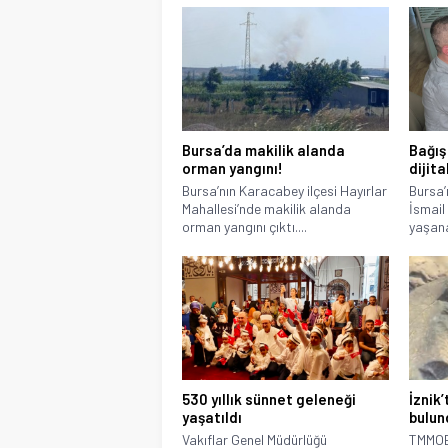
Bursa’da makilik alanda
Bağış 
orman yangını!
dijit
Bursa’nın Karacabey ilçesi Hayırlar
Bursa’n
Mahallesi’nde makilik alanda
İsmail 
orman yangını çıktı....
yaşana
530 yıllık sünnet geleneği
İznik’
yaşatıldı
bulun
Vakıflar Genel Müdürlüğü
TMMOB 