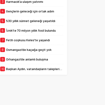
Büyükşehir Belediyesi
3
Harmacık’a ulaşım yatırımı
tarafından yeni...
4
Gençlerin geleceği için ortak adım
5
530 yıllık sünnet geleneği yaşatıldı
6
İznik’te 70 milyon yıllık fosil bulundu
7
Fetih coşkusu Keles’te yaşandı
8
Osmangazi’de kaçağa geçit yok
9
Orhangazi’de anlamlı buluşma
10
Başkan Aydın, vatandaşların taleplerini dinledi