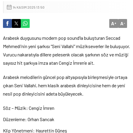
14 KASIM 2025 13:50
A
A
+
-
Arabesk duygusunu modern pop sound’la buluşturan Seccad
Mehmedi’nin yeni şarkısı “Seni Vallahi” müzikseverler ile buluşuyor.
Vurucu nakaratıyla dillere pelesenk olacak şarkının söz ve müziği
sayısız hit şarkıya imza atan Cengiz İmren’e ait.
Arabesk melodilerin güncel pop altyapısıyla birleşmesiyle ortaya
çıkan Seni Vallahi, hem klasik arabesk dinleyicisine hem de yeni
nesil pop dinleyicisini adeta büyüleyecek.
Söz – Müzik: Cengiz İmren
Düzenleme: Orhan Sancak
Klip Yönetmeni: Hayrettin Güneş