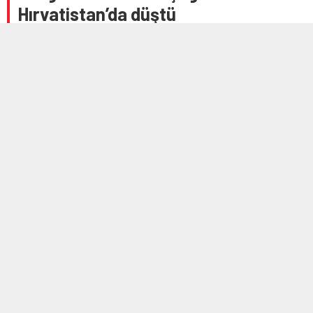
Hırvatistan’da düştü
14 KASIM 2025 12:01
A
A
+
-