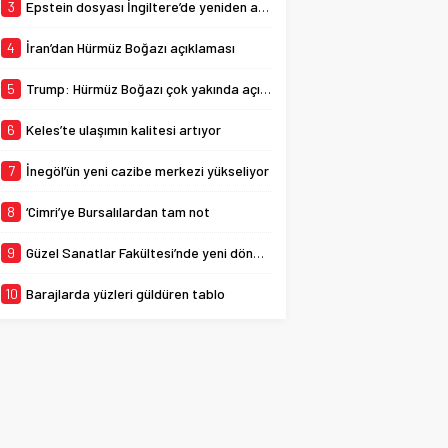
yaşattığı konserde bir de
3
Epstein dosyası İngiltere’de yeniden açılıyor
sürprize imza atarak
Bursaspor için...
4
İran’dan Hürmüz Boğazı açıklaması
5
Trump: Hürmüz Boğazı çok yakında açılacak
6
Keles’te ulaşımın kalitesi artıyor
7
İnegöl’ün yeni cazibe merkezi yükseliyor
8
‘Cimri’ye Bursalılardan tam not
9
Güzel Sanatlar Fakültesi’nde yeni dönem
10
Barajlarda yüzleri güldüren tablo