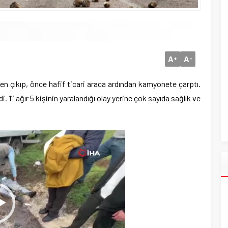
A
A
+
-
den çıkıp, önce hafif ticari araca ardından kamyonete çarptı.
di. 1’i ağır 5 kişinin yaralandığı olay yerine çok sayıda sağlık ve