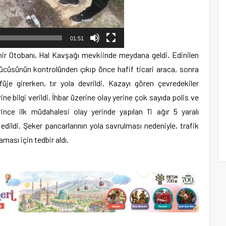
01:51
zmir Otobanı, Hal Kavşağı mevkiinde meydana geldi. Edinilen
ürücüsünün kontrolünden çıkıp önce hafif ticari araca, sonra
üje girerken, tır yola devrildi. Kazayı gören çevredekiler
ine bilgi verildi. İhbar üzerine olay yerine çok sayıda polis ve
rince ilk müdahalesi olay yerinde yapılan 1’i ağır 5 yaralı
dildi. Şeker pancarlarının yola savrulması nedeniyle, trafik
ası için tedbir aldı.