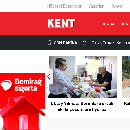
Nöbetçi Eczaneler
Yazarlar
Künye
BURSA
GÜN
SON DAKİKA
Oktay Yılmaz: Sorunla
Epstein dosyası İngilt
İran’dan Hürmüz Boğaz
Trump: Hürmüz Boğazı
Satrançta çifte kupa 
çifte kupa sevinci
Oktay Yılmaz: Sorunlara ortak
Kel
akılla çözüm üretiyoruz