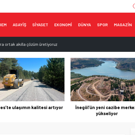
DEM
ASAYİŞ
SİYASET
EKONOMİ
DÜNYA
SPOR
MAGAZİN
ra ortak akılla çözüm üretiyoruz
ere’de yeniden açılıyor
ı açıklaması
 çok yakında açılacak
sevinci
es’te ulaşımın kalitesi artıyor
İnegöl’ün yeni cazibe merke
yükseliyor