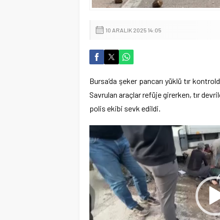
10 ARALIK 2025 14:05
Bursa’da şeker pancarı yüklü tır kontrol
Savrulan araçlar refüje girerken, tır devril
polis ekibi sevk edildi.
Video
oynatıcı