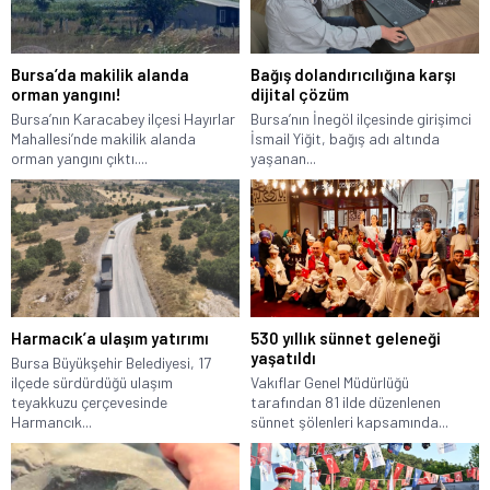
Bursa’da makilik alanda
Bağış dolandırıcılığına karşı
orman yangını!
dijital çözüm
Bursa’nın Karacabey ilçesi Hayırlar
Bursa’nın İnegöl ilçesinde girişimci
Mahallesi’nde makilik alanda
İsmail Yiğit, bağış adı altında
orman yangını çıktı....
yaşanan...
Harmacık’a ulaşım yatırımı
530 yıllık sünnet geleneği
yaşatıldı
Bursa Büyükşehir Belediyesi, 17
ilçede sürdürdüğü ulaşım
Vakıflar Genel Müdürlüğü
teyakkuzu çerçevesinde
tarafından 81 ilde düzenlenen
Harmancık...
sünnet şölenleri kapsamında...