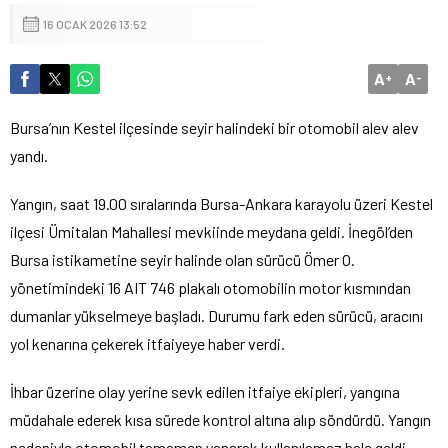
16 OCAK 2026 13:52
A
A
+
-
Bursa’nın Kestel ilçesinde seyir halindeki bir otomobil alev alev
yandı.
Yangın, saat 19.00 sıralarında Bursa-Ankara karayolu üzeri Kestel
ilçesi Ümitalan Mahallesi mevkiinde meydana geldi. İnegöl’den
Bursa istikametine seyir halinde olan sürücü Ömer O.
yönetimindeki 16 AIT 746 plakalı otomobilin motor kısmından
dumanlar yükselmeye başladı. Durumu fark eden sürücü, aracını
yol kenarına çekerek itfaiyeye haber verdi.
İhbar üzerine olay yerine sevk edilen itfaiye ekipleri, yangına
müdahale ederek kısa sürede kontrol altına alıp söndürdü. Yangın
nedeniyle otomobil tamamen yanarak kullanılamaz hale geldi.