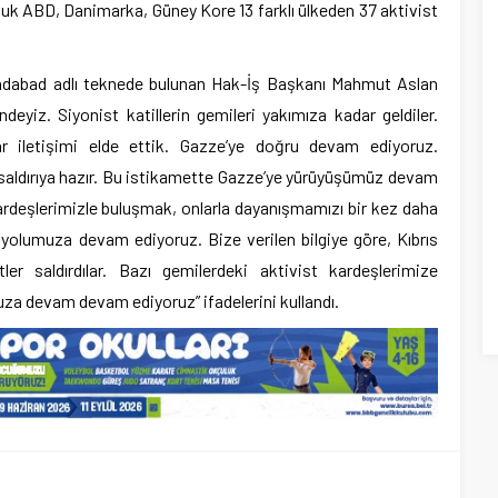
luk ABD, Danimarka, Güney Kore 13 farklı ülkeden 37 aktivist
i Sadabad adlı teknede bulunan Hak-İş Başkanı Mahmut Aslan
deyiz. Siyonist katillerin gemileri yakımıza kadar geldiler.
ar iletişimi elde ettik. Gazze’ye doğru devam ediyoruz.
ü saldırıya hazır. Bu istikamette Gazze’ye yürüyüşümüz devam
kardeşlerimizle buluşmak, onlarla dayanışmamızı bir kez daha
n yolumuza devam ediyoruz. Bize verilen bilgiye göre, Kıbrıs
tler saldırdılar. Bazı gemilerdeki aktivist kardeşlerimize
muza devam devam ediyoruz” ifadelerini kullandı.