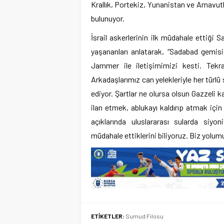
Krallık, Portekiz, Yunanistan ve Arnavut
bulunuyor.
İsrail askerlerinin ilk müdahale ettiğ
yaşananları anlatarak, “Sadabad gemisin
Jammer ile iletişimimizi kesti. Tekr
Arkadaşlarımız can yelekleriyle her türl
ediyor. Şartlar ne olursa olsun Gazzeli 
ilan etmek, ablukayı kaldırıp atmak içi
açıklarında uluslararası sularda siyoni
müdahale ettiklerini biliyoruz. Biz yolu
ETİKETLER:
Sumud Filosu