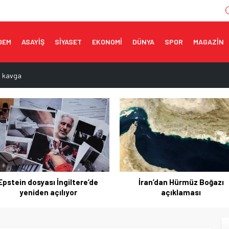
DEM
ASAYİŞ
SİYASET
EKONOMİ
DÜNYA
SPOR
MAGAZİN
a kavga
aması
 dikkat!
fe yönelik görüntüleme
 Motosikletli kazadan kıl payı kurtuldu
İran’dan Hürmüz Boğazı
Trump: Hürmüz Boğazı ço
açıklaması
yakında açılacak