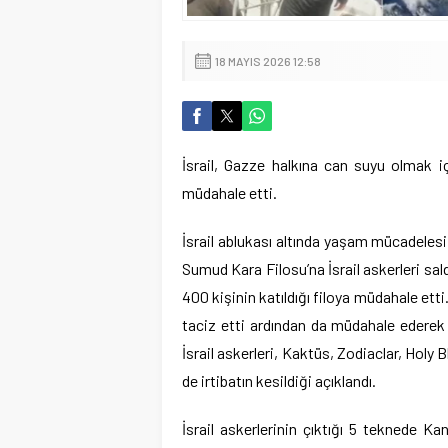
18 MAYIS 2026 12:58
İsrail, Gazze halkına can suyu olmak 
müdahale etti.
İsrail ablukası altında yaşam mücadeles
Sumud Kara Filosu’na İsrail askerleri sal
400 kişinin katıldığı filoya müdahale ett
taciz etti ardından da müdahale ederek 
İsrail askerleri, Kaktüs, Zodiaclar, Holy 
de irtibatın kesildiği açıklandı.
İsrail askerlerinin çıktığı 5 teknede Ka