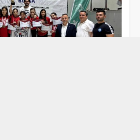
A
A
+
-
ler Yüzme Türkiye Şampiyonası’nda Baise Gazioğlu Bosut