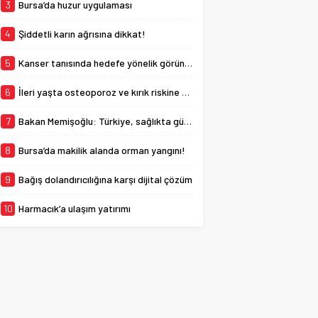
Büyükşehir Belediyesi
3
Bursa’da huzur uygulaması
tarafından yeni...
4
Şiddetli karın ağrısına dikkat!
5
Kanser tanısında hedefe yönelik görüntüleme
6
İleri yaşta osteoporoz ve kırık riskine dikkat
7
Bakan Memişoğlu: Türkiye, sağlıkta güven endeksi yüksek bir ülkedir
8
Bursa’da makilik alanda orman yangını!
9
Bağış dolandırıcılığına karşı dijital çözüm
10
Harmacık’a ulaşım yatırımı