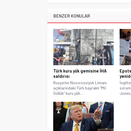
BENZER KONULAR
Türk kuru yük gemisine İHA
Epste
saldırısı
yenid
Rusya’nın Novorossiysk Limanı
İngilt
açıklarındaki Türk bayraklı “MV
soruml
Güllük” kuru yük...
Jones, 