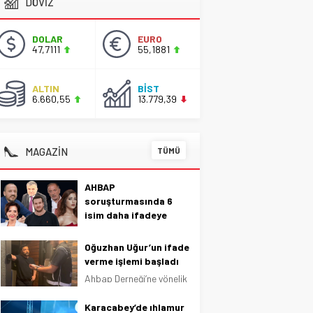
DÖVİZ
DOLAR
EURO
47,7111
55,1881
ALTIN
BİST
6.660,55
13.779,39
MAGAZİN
TÜMÜ
AHBAP
soruşturmasında 6
isim daha ifadeye
çağrıldı
AHBAP Derneği’ne
Oğuzhan Uğur’un ifade
yönelik soruşturma
verme işlemi başladı
devam ediyor. Bu
Ahbap Derneği’ne yönelik
kapsamda 6 isim daha
yürütülen soruşturma
ifadeye çağrıldı. AHBAP
kapsamında gözaltına
Karacabey’de ıhlamur