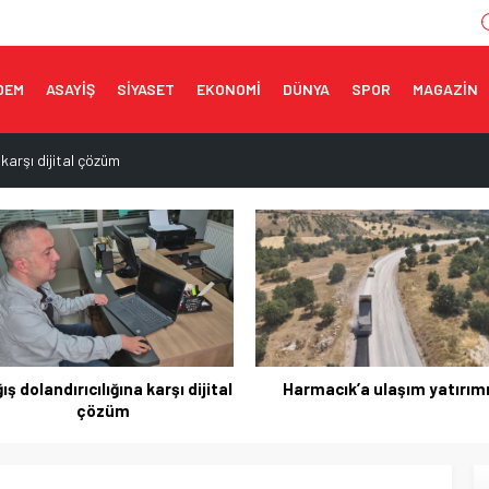
DEM
ASAYİŞ
SİYASET
EKONOMİ
DÜNYA
SPOR
MAGAZİN
 karşı dijital çözüm
ırımı
n ortak adım
eği yaşatıldı
da orman yangını!
Harmacık’a ulaşım yatırımı
Gençlerin geleceği için ort
adım