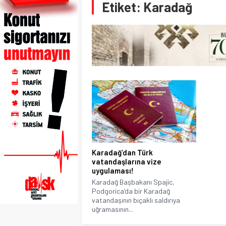
Etiket:
Karadağ
Karadağ’dan Türk
vatandaşlarına vize
uygulaması!
Karadağ Başbakanı Spajic,
Podgorica’da bir Karadağ
vatandaşının bıçaklı saldırıya
uğramasının...