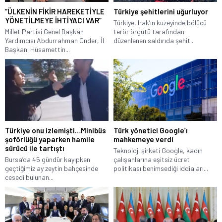
“ÜLKENİN FİKİR HAREKETİYLE
Türkiye şehitlerini uğurluyor
YÖNETİLMEYE İHTİYACI VAR”
Türkiye, Irak’ın kuzeyinde bölücü
Millet Partisi Genel Başkan
terör örgütü tarafından
Yardımcısı Abdurrahman Önder, İl
düzenlenen saldırıda şehit...
Başkanı Hüsamettin...
Türkiye onu izlemişti…Minibüs
Türk yönetici Google’ı
şoförlüğü yaparken hamile
mahkemeye verdi
sürücü ile tartıştı
Teknoloji şirketi Google, kadın
Bursa’da 45 gündür kayıpken
çalışanlarına eşitsiz ücret
geçtiğimiz ay zeytin bahçesinde
politikası benimsediği iddiaları...
cesedi bulunan...