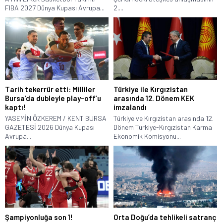
FIBA 2027 Dünya Kupası Avrupa...
2....
​Tarih tekerrür etti: Milliler
Türkiye ile Kırgızistan
Bursa’da dubleyle play-off’u
arasında 12. Dönem KEK
kaptı!
imzalandı
YASEMİN ÖZKEREM / KENT BURSA
Türkiye ve Kırgızistan arasında 12.
GAZETESİ 2026 Dünya Kupası
Dönem Türkiye-Kırgızistan Karma
Avrupa...
Ekonomik Komisyonu...
Şampiyonluğa son 1!
Orta Doğu’da tehlikeli satranç