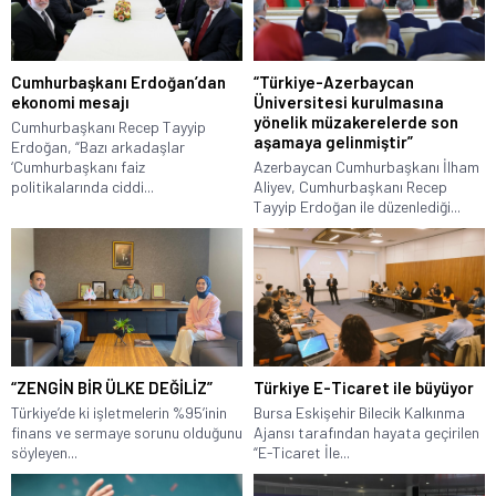
Cumhurbaşkanı Erdoğan’dan
“Türkiye-Azerbaycan
ekonomi mesajı
Üniversitesi kurulmasına
yönelik müzakerelerde son
Cumhurbaşkanı Recep Tayyip
aşamaya gelinmiştir”
Erdoğan, “Bazı arkadaşlar
‘Cumhurbaşkanı faiz
Azerbaycan Cumhurbaşkanı İlham
politikalarında ciddi...
Aliyev, Cumhurbaşkanı Recep
Tayyip Erdoğan ile düzenlediği...
“ZENGİN BİR ÜLKE DEĞİLİZ”
Türkiye E-Ticaret ile büyüyor
Türkiye’de ki işletmelerin %95’inin
Bursa Eskişehir Bilecik Kalkınma
finans ve sermaye sorunu olduğunu
Ajansı tarafından hayata geçirilen
söyleyen...
“E-Ticaret İle...