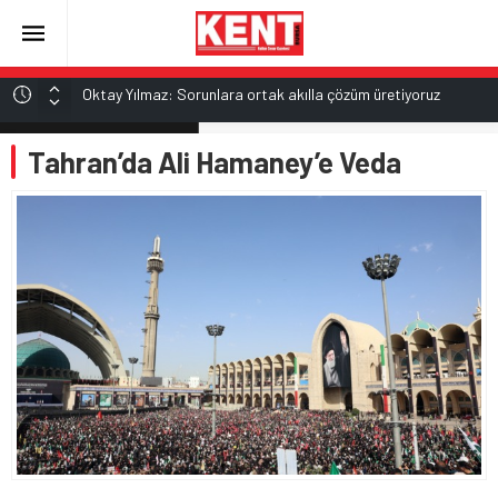
Oktay Yılmaz: Sorunlara ortak akılla çözüm üretiyoruz
Epstein dosyası İngiltere’de yeniden açılıyor
ALTIN
Tahran’da Ali Hamaney’e Veda
6.529,72
İran’dan Hürmüz Boğazı açıklaması
Trump: Hürmüz Boğazı çok yakında açılacak
BİST
13.703,13
Satrançta çifte kupa sevinci
DOLAR
47,5844
EURO
55,1152