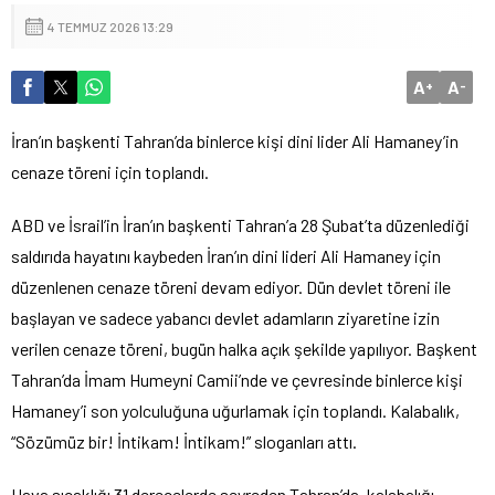
4 TEMMUZ 2026 13:29
A
A
+
-
İran’ın başkenti Tahran’da binlerce kişi dini lider Ali Hamaney’in
cenaze töreni için toplandı.
ABD ve İsrail’in İran’ın başkenti Tahran’a 28 Şubat’ta düzenlediği
saldırıda hayatını kaybeden İran’ın dini lideri Ali Hamaney için
düzenlenen cenaze töreni devam ediyor. Dün devlet töreni ile
başlayan ve sadece yabancı devlet adamların ziyaretine izin
verilen cenaze töreni, bugün halka açık şekilde yapılıyor. Başkent
Tahran’da İmam Humeyni Camii’nde ve çevresinde binlerce kişi
Hamaney’i son yolculuğuna uğurlamak için toplandı. Kalabalık,
“Sözümüz bir! İntikam! İntikam!” sloganları attı.
Hava sıcaklığı 31 derecelerde seyreden Tahran’da, kalabalığı