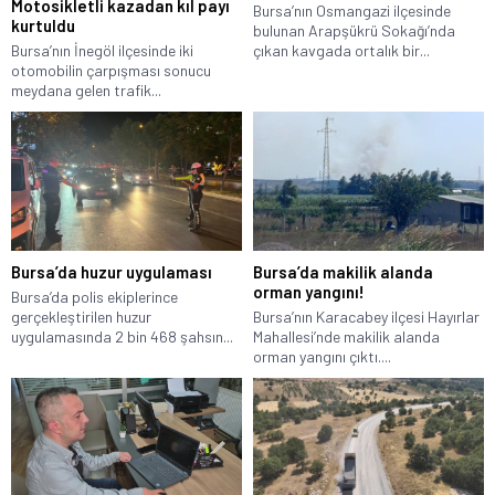
Motosikletli kazadan kıl payı
Bursa’nın Osmangazi ilçesinde
kurtuldu
bulunan Arapşükrü Sokağı’nda
Bursa’nın İnegöl ilçesinde iki
çıkan kavgada ortalık bir...
otomobilin çarpışması sonucu
meydana gelen trafik...
Bursa’da huzur uygulaması
Bursa’da makilik alanda
orman yangını!
Bursa’da polis ekiplerince
gerçekleştirilen huzur
Bursa’nın Karacabey ilçesi Hayırlar
uygulamasında 2 bin 468 şahsın...
Mahallesi’nde makilik alanda
orman yangını çıktı....