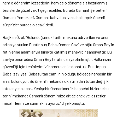
hem o dönemim lezzetlerini hem de o döneme ait hazırlanmış
tesislerde güzel vakit geçirecekler. Burada Osmanlı şerbetleri
Osmanlı Yemekleri, Osmanlı kahvaltısı ve daha birçok önemli
sürprizler burada olacak” dedi.
Başkan Özel, “Bulunduğumuz tarihi mekana adı verilen ve onun
adına yaptırılan Pustinpuş Baba, Osman Gazi ve oğlu Orhan Bey’in
fetihlerine adamlarıyla birlikte katılmış manevî bir şahsiyettir. Bu
zaviye onun adına Orhan Bey tarafından yaptırılmıştır. Halkımızın
güvenliği için tesislerimizi kameralar ile donattık. Pustinpuş
Baba, zaviyesi Babasultan camiinin olduğu bölgede herkesin bir
anısı bulunuyor. Bu önemli mekanda ok atmadan tutun değişik
lotolar yer alacak. Yenişehir Osmanlının ilk başşehri bizlerde bu
tarihi mekanda Osmanlı dönemimize ait gelenek ve lezzetleri
misafirlerimize sunmak istiyoruz” diye konuştu.