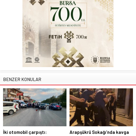
BENZER KONULAR
İki otomobil çarpıştı:
Arapşükrü Sokağı’nda kavga