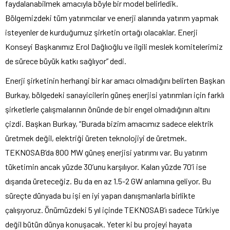
faydalanabilmek amacıyla böyle bir model belirledik.
Bölgemizdeki tüm yatırımcılar ve enerji alanında yatırım yapmak
isteyenler de kurduğumuz şirketin ortağı olacaklar. Enerji
Konseyi Başkanımız Erol Dağlıoğlu ve ilgili meslek komitelerimiz
de sürece büyük katkı sağlıyor” dedi.
Enerji şirketinin herhangi bir kar amacı olmadığını belirten Başkan
Burkay, bölgedeki sanayicilerin güneş enerjisi yatırımları için farklı
şirketlerle çalışmalarının önünde de bir engel olmadığının altını
çizdi. Başkan Burkay, “Burada bizim amacımız sadece elektrik
üretmek değil, elektriği üreten teknolojiyi de üretmek.
TEKNOSAB’da 800 MW güneş enerjisi yatırımı var. Bu yatırım
tüketimin ancak yüzde 30’unu karşılıyor. Kalan yüzde 70’i ise
dışarıda üreteceğiz. Bu da en az 1.5-2 GW anlamına geliyor. Bu
süreçte dünyada bu işi en iyi yapan danışmanlarla birlikte
çalışıyoruz. Önümüzdeki 5 yıl içinde TEKNOSAB’ı sadece Türkiye
değil bütün dünya konuşacak. Yeter ki bu projeyi hayata