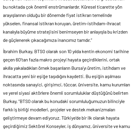
bu noktada çok önemli enstrümanlardır. Küresel ticarette yön
arayışlarının olduğu bir dönemde fiyat istikrarı temelinde
yükselen, finansal istikrarı koruyan, üretim-istihdam-ihracat
kanalıyla büyüme stratejisini benimseyen bir anlayışla bu krizden
de güçlenerek çıkacağımıza inancımız tamdır.”
İbrahim Burkay, BTSO olarak son 10 yılda kentin ekonomi tarihine
geçen 60’tan fazla makro projeyi hayata geçirdiklerini, ortak
akılla yakaladıkları örnek başarıların Bursa’yı üretim, istihdam ve
ihracatta yeni bir eşiğe taşıdığını kaydetti. Bu eşiğin aşılması
noktasında sanayici, girişimci, tüccar, üniversite, kamu kurumları
ve yerel siyasi aktörlere önemli sorumluluklar düştüğünü belirten
Burkay, “BTSO olarak bu konudaki sorumluluğumuzun bilinciyle
farklı iş birliği modelleri, projeler ve destek mekanizmaları
geliştirmeye devam ediyoruz. Türkiye’de bir ilk olarak hayata
geçirdiğimiz Sektörel Konseyler, iş dünyamız, üniversite ve kamu