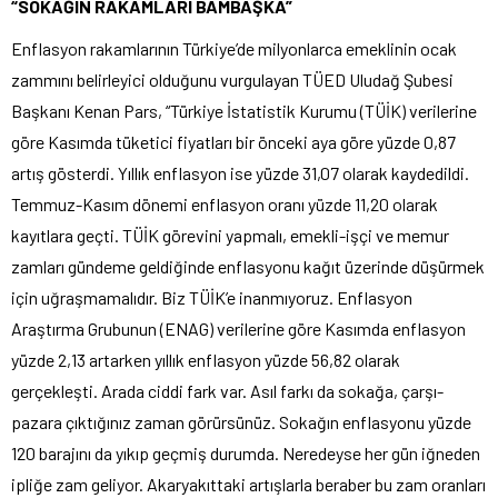
“SOKAĞIN RAKAMLARI BAMBAŞKA”
Enflasyon rakamlarının Türkiye’de milyonlarca emeklinin ocak
zammını belirleyici olduğunu vurgulayan TÜED Uludağ Şubesi
Başkanı Kenan Pars, “Türkiye İstatistik Kurumu (TÜİK) verilerine
göre Kasımda tüketici fiyatları bir önceki aya göre yüzde 0,87
artış gösterdi. Yıllık enflasyon ise yüzde 31,07 olarak kaydedildi.
Temmuz-Kasım dönemi enflasyon oranı yüzde 11,20 olarak
kayıtlara geçti. TÜİK görevini yapmalı, emekli-işçi ve memur
zamları gündeme geldiğinde enflasyonu kağıt üzerinde düşürmek
için uğraşmamalıdır. Biz TÜİK’e inanmıyoruz. Enflasyon
Araştırma Grubunun (ENAG) verilerine göre Kasımda enflasyon
yüzde 2,13 artarken yıllık enflasyon yüzde 56,82 olarak
gerçekleşti. Arada ciddi fark var. Asıl farkı da sokağa, çarşı-
pazara çıktığınız zaman görürsünüz. Sokağın enflasyonu yüzde
120 barajını da yıkıp geçmiş durumda. Neredeyse her gün iğneden
ipliğe zam geliyor. Akaryakıttaki artışlarla beraber bu zam oranları