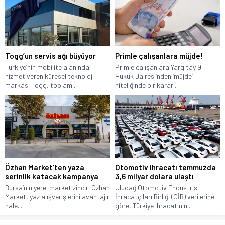
Togg’un servis ağı büyüyor
Primle çalışanlara müjde!
Türkiye’nin mobilite alanında
Primle çalışanlara Yargıtay 9.
hizmet veren küresel teknoloji
Hukuk Dairesi’nden ‘müjde’
markası Togg, toplam...
niteliğinde bir karar...
Özhan Market’ten yaza
Otomotiv ihracatı temmuzda
serinlik katacak kampanya
3,6 milyar dolara ulaştı
Bursa’nın yerel market zinciri Özhan
Uludağ Otomotiv Endüstrisi
Market, yaz alışverişlerini avantajlı
İhracatçıları Birliği (OİB) verilerine
hale...
göre, Türkiye ihracatının...