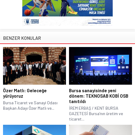
BENZER KONULAR
Özer Matlı: Geleceğe
Bursa sanayisinde yeni
yürüyoruz
dönem: TEKNOSAB KOBİ OSB
tanıtıldı
Bursa Ticaret ve Sanayi Odası
Başkan Adayı Özer Matlı ve...
İREM ERBAŞ / KENT BURSA
GAZETESİ Bursa’nın üretim ve
ticaret...