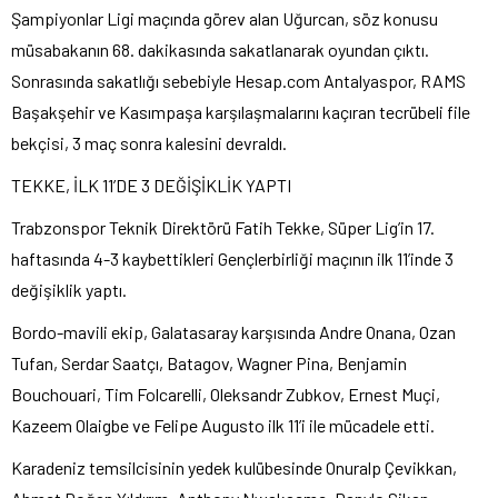
Şampiyonlar Ligi maçında görev alan Uğurcan, söz konusu
müsabakanın 68. dakikasında sakatlanarak oyundan çıktı.
Sonrasında sakatlığı sebebiyle Hesap.com Antalyaspor, RAMS
Başakşehir ve Kasımpaşa karşılaşmalarını kaçıran tecrübeli file
bekçisi, 3 maç sonra kalesini devraldı.
TEKKE, İLK 11’DE 3 DEĞİŞİKLİK YAPTI
Trabzonspor Teknik Direktörü Fatih Tekke, Süper Lig’in 17.
haftasında 4-3 kaybettikleri Gençlerbirliği maçının ilk 11’inde 3
değişiklik yaptı.
Bordo-mavili ekip, Galatasaray karşısında Andre Onana, Ozan
Tufan, Serdar Saatçı, Batagov, Wagner Pina, Benjamin
Bouchouari, Tim Folcarelli, Oleksandr Zubkov, Ernest Muçi,
Kazeem Olaigbe ve Felipe Augusto ilk 11’i ile mücadele etti.
Karadeniz temsilcisinin yedek kulübesinde Onuralp Çevikkan,