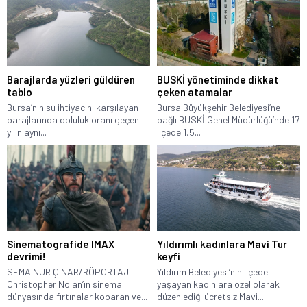
Barajlarda yüzleri güldüren
BUSKİ yönetiminde dikkat
tablo
çeken atamalar
Bursa’nın su ihtiyacını karşılayan
Bursa Büyükşehir Belediyesi’ne
barajlarında doluluk oranı geçen
bağlı BUSKİ Genel Müdürlüğü’nde 17
yılın aynı...
ilçede 1,5...
Sinematografide IMAX
Yıldırımlı kadınlara Mavi Tur
devrimi!
keyfi
SEMA NUR ÇINAR/RÖPORTAJ
Yıldırım Belediyesi’nin ilçede
Christopher Nolan’ın sinema
yaşayan kadınlara özel olarak
dünyasında fırtınalar koparan ve...
düzenlediği ücretsiz Mavi...