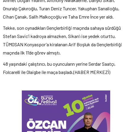
Ahmet Doğan Yıldırım, Anthony Nwakaeme, Danylo Sikan,
Onuralp Çakıroğlu, Turan Deniz Tuncer, Yakuphan Sarıalioğlu,
Cihan Çanak, Salih Malkoçoğlu ve Taha Emre İnce yer aldı.
Tekke, son oynadıkları Gençlerbirliği maçında sahaya sürdüğü
Stefan Savic’i kadroya almazken, Sikan’ı ise yedek oturttu.
TÜMOSAN Konyaspor’a kiralanan Arif Boşluk da Gençlerbirliği
maçında ilk 11’de görev almıştı.
48 yaşındaki çalıştırıcı, bu oyuncuların yerine Serdar Saatçı,
Folcarelli ile Olaigbe ile maça başladı.(HABER MERKEZİ)