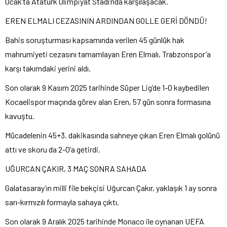
Ocak’ta Atatürk Olimpiyat Stadı’nda karşılaşacak.
EREN ELMALI CEZASININ ARDINDAN GOLLE GERİ DÖNDÜ!
Bahis soruşturması kapsamında verilen 45 günlük hak
mahrumiyeti cezasını tamamlayan Eren Elmalı, Trabzonspor’a
karşı takımdaki yerini aldı.
Son olarak 9 Kasım 2025 tarihinde Süper Lig’de 1-0 kaybedilen
Kocaelispor maçında görev alan Eren, 57 gün sonra formasına
kavuştu.
Mücadelenin 45+3. dakikasında sahneye çıkan Eren Elmalı golünü
attı ve skoru da 2-0’a getirdi.
UĞURCAN ÇAKIR, 3 MAÇ SONRA SAHADA
Galatasaray’ın milli file bekçisi Uğurcan Çakır, yaklaşık 1 ay sonra
sarı-kırmızılı formayla sahaya çıktı.
Son olarak 9 Aralık 2025 tarihinde Monaco ile oynanan UEFA