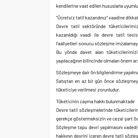
kendilerine vaat edilen hususlarla uyuml
“Ücretsiz tatil kazandınız” vaadine dikkat
Devre tatil sektöründe tüketicilerimizi
kazanıldığı vaadi ile devre tatil tes
faaliyetleri sonucu sözleşme imzalamaya 
Bu yönde davet alan tüketicilerimizi
yapılacağının bilincinde olmaları önem a
Sözleşmeye dair ön bilgilendirme yapılm
Satıştan en az bir gün önce sözleşmeye
tüketiciye verilmesi zorunludur.
Tüketicinin cayma hakkı bulunmaktadır
Devre tatil sözleşmelerinde tüketicileri
gerekçe göstermeksizin ve cezai şart öd
Sözleşme tapu devri yapılmasını vadediyo
hakkının devrini içeren devre tatil sözleş