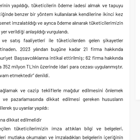
lerinin yapıldığı, tüketicilerin ödeme iadesi almak ve tapuyu
tiğinde benzer bir yöntem kullanılarak kendilerine ikinci kez
n senet imzalatıldığı ve ayrıca ödeme alınarak tüketicilerimizin
er verildiği anlaşıldığı vurgulandı.
 satış faaliyetleri ile tüketicilerden gelen şikayetler
stinaden, 2023 yılından bugüne kadar 21 firma hakkında
yet Başsavcılıklarına intikal ettirilmiş; 62 firma hakkında
 352 milyon TL’nin üzerinde idari para cezası uygulanmıştır.
vam etmektedir” denildi.
i sağlamak ve cazip tekliflerle mağdur edilmesini önlemek
ş ve pazarlamasında dikkat edilmesi gereken hususların
erek şu uyarılar yapıldı:
a dikkat edilmelidir
çilen tüketicilerimizin imza attıkları bilgi ve belgeleri,
eri mutlaka okumaları ve imzaladıkları belgelerin içeriğinin