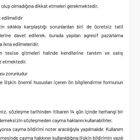
u olup olmadığına dikkat etmeleri gerekmektedir.
 edilmelidir
n sıklıkla karşılaştığı sorunlardan biri de ücretsiz tatil
islerine davet edilerek, burada yapılan agresif pazarlama
ikna edilmeleridir.
n tesise gitmeleri halinde kendilerine tanıtım ve satış
rz etmektedir.
ası zorunludur
 ilişkin önemli hususları içeren ön bilgilendirme formunun
miz, sözleşme tarihinden itibaren 14 gün içinde herhangi bir
emeksizin sözleşmeden cayma haklarını kullanabilirler.
rsa cayma bildirimi noter aracılığıyla yapılmalıdır. Kullanım
mesinde cayma hakkının kullanıldığına ilişkin bildirimin yazılı