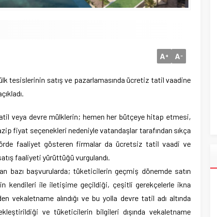
A
A
+
-
ülk tesislerinin satış ve pazarlamasında ücretiz tatil vaadine
çıkladı.
atil veya devre mülklerin; hemen her bütçeye hitap etmesi,
azip fiyat seçenekleri nedeniyle vatandaşlar tarafından sıkça
örde faaliyet gösteren firmalar da ücretsiz tatil vaadi ve
tış faaliyeti yürüttüğü vurgulandı.
an bazı başvurularda; tüketicilerin geçmiş dönemde satın
in kendileri ile iletişime geçildiği, çeşitli gerekçelerle ikna
nden vekaletname alındığı ve bu yolla devre tatil adı altında
eştirildiği ve tüketicilerin bilgileri dışında vekaletname