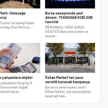
Matlı: Geleceğe
Bursa sanayisinde yeni
oruz
dönem: TEKNOSAB KOBİ OSB
tanıtıldı
Ticaret ve Sanayi Odası
 Adayı Özer Matlı ve...
İREM ERBAŞ / KENT BURSA
GAZETESİ Bursa’nın üretim ve
ticaret...
e çalışanlara müjde!
Özhan Market’ten yaza
serinlik katacak kampanya
 çalışanlara Yargıtay 9.
Dairesi’nden ‘müjde’
Bursa’nın yerel market zinciri
inde bir karar...
Özhan Market, yaz alışverişlerini
avantajlı hale...