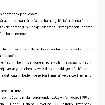
en ödeme talep edilemez
 süresi dolmadan tüketiciden herhangi bir isim altında ödeme
a sokan herhangi bir belge alınamaz, sözleşmedeki ödeme
ilde belirlenemez.
keticilere yalnızca kullanım hakkı sağlayan şahsi hakka konu
 kurulabilir.
 tatilini belirli bir dönem için kullanmayacağını, tatilin
ayıcıya yazılı olarak veya kalıcı veri saklayıcısı ile bildirirse,
, aidat, katılım bedeli, genel idari masraf ve benzeri herhangi
llanabilirsiniz
niyle mağdur olmaları durumunda; 2026 yılı için değeri 186 bin
arda Tüketici Hakem Heyetine, Bu tutarın üzerindeki