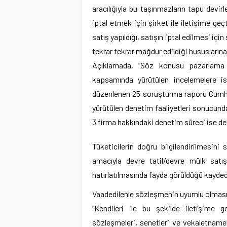
aracılığıyla bu taşınmazların tapu devir
iptal etmek için şirket ile iletişime geç
satış yapıldığı, satışın iptal edilmesi içi
tekrar tekrar mağdur edildiği hususlarına y
Açıklamada, “Söz konusu pazarlama ve
kapsamında yürütülen incelemelere i
düzenlenen 25 soruşturma raporu Cumhuri
yürütülen denetim faaliyetleri sonucunda
3 firma hakkındaki denetim süreci ise de
Tüketicilerin doğru bilgilendirilmesin
amacıyla devre tatil/devre mülk satı
hatırlatılmasında fayda görüldüğü kaydedil
Vaadedilenle sözleşmenin uyumlu olmasın
“Kendileri ile bu şekilde iletişime ge
sözleşmeleri, senetleri ve vekaletnamel