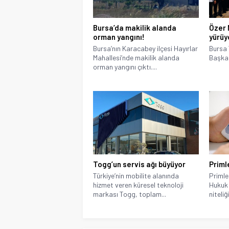
Bursa’da makilik alanda
Özer 
orman yangını!
yürüy
Bursa’nın Karacabey ilçesi Hayırlar
Bursa 
Mahallesi’nde makilik alanda
Başkan
orman yangını çıktı....
Togg’un servis ağı büyüyor
Priml
Türkiye’nin mobilite alanında
Primle
hizmet veren küresel teknoloji
Hukuk 
markası Togg, toplam...
niteliğ