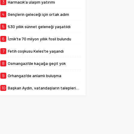
Büyükşehir Belediyesi
3
Harmacık’a ulaşım yatırımı
tarafından yeni...
4
Gençlerin geleceği için ortak adım
5
530 yıllık sünnet geleneği yaşatıldı
6
İznik’te 70 milyon yıllık fosil bulundu
7
Fetih coşkusu Keles’te yaşandı
8
Osmangazi’de kaçağa geçit yok
9
Orhangazi’de anlamlı buluşma
10
Başkan Aydın, vatandaşların taleplerini dinledi