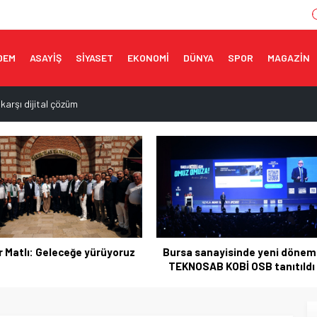
DEM
ASAYİŞ
SİYASET
EKONOMİ
DÜNYA
SPOR
MAGAZİN
 karşı dijital çözüm
ırımı
n ortak adım
eği yaşatıldı
da orman yangını!
rsa sanayisinde yeni dönem:
Togg’un servis ağı büyüyor
EKNOSAB KOBİ OSB tanıtıldı