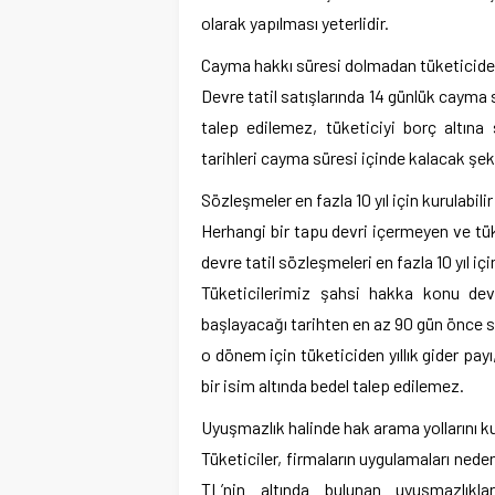
olarak yapılması yeterlidir.
Cayma hakkı süresi dolmadan tüketicid
Devre tatil satışlarında 14 günlük cayma
talep edilemez, tüketiciyi borç altın
tarihleri cayma süresi içinde kalacak şek
Sözleşmeler en fazla 10 yıl için kurulabilir
Herhangi bir tapu devri içermeyen ve tü
devre tatil sözleşmeleri en fazla 10 yıl için
Tüketicilerimiz şahsi hakka konu devre
başlayacağı tarihten en az 90 gün önce sağl
o dönem için tüketiciden yıllık gider payı
bir isim altında bedel talep edilemez.
Uyuşmazlık halinde hak arama yollarını ku
Tüketiciler, firmaların uygulamaları nede
TL’nin altında bulunan uyuşmazlıkl