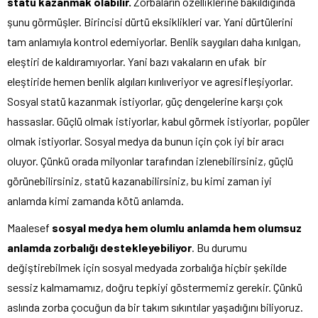
statü kazanmak olabilir.
Zorbaların özelliklerine bakıldığında
şunu görmüşler. Birincisi dürtü eksiklikleri var. Yani dürtülerini
tam anlamıyla kontrol edemiyorlar. Benlik saygıları daha kırılgan,
eleştiri de kaldıramıyorlar. Yani bazı vakaların en ufak bir
eleştiride hemen benlik algıları kırılıveriyor ve agresifleşiyorlar.
Sosyal statü kazanmak istiyorlar, güç dengelerine karşı çok
hassaslar. Güçlü olmak istiyorlar, kabul görmek istiyorlar, popüler
olmak istiyorlar. Sosyal medya da bunun için çok iyi bir aracı
oluyor. Çünkü orada milyonlar tarafından izlenebilirsiniz, güçlü
görünebilirsiniz, statü kazanabilirsiniz, bu kimi zaman iyi
anlamda kimi zamanda kötü anlamda.
Maalesef
sosyal medya hem olumlu anlamda hem olumsuz
anlamda zorbalığı destekleyebiliyor
. Bu durumu
değiştirebilmek için sosyal medyada zorbalığa hiçbir şekilde
sessiz kalmamamız, doğru tepkiyi göstermemiz gerekir. Çünkü
aslında zorba çocuğun da bir takım sıkıntılar yaşadığını biliyoruz.