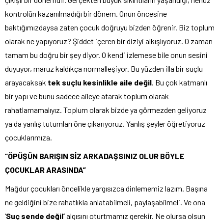
kontrolün kazanılmadığı bir dönem. Onun öncesine
baktığımızdaysa zaten çocuk doğruyu bizden öğrenir. Biz toplum
olarak ne yapıyoruz? Şiddet içeren bir diziyi alkışlıyoruz. O zaman
tamam bu doğru bir şey diyor. O kendi izlemese bile onun sesini
duyuyor, maruz kaldıkça normalleşiyor. Bu yüzden illa bir suçlu
arayacaksak
tek suçlu kesinlikle aile değil
. Bu çok katmanlı
bir yapı ve bunu sadece aileye atarak toplum olarak
rahatlamamalıyız. Toplum olarak bizde ya görmezden geliyoruz
ya da yanlış tutumları öne çıkarıyoruz. Yanlış şeyler öğretiyoruz
çocuklarımıza.
“ÖPÜŞÜN BARIŞIN SİZ ARKADAŞSINIZ
OLUR BÖYLE
Ç
OCUKLAR ARASINDA”
Mağdur çocukları öncelikle yargısızca dinlememiz lazım. Başına
ne geldiğini bize rahatlıkla anlatabilmeli, paylaşabilmeli. Ve ona
‘
Suç sende değil
’
algısını oturtmamız gerekir. Ne olursa olsun