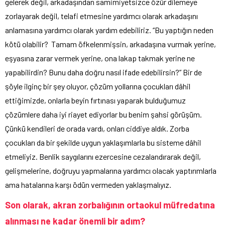
gelerek değil, arkadaşından samimiyetsizce özür dilemeye
zorlayarak değil, telafi etmesine yardımcı olarak arkadaşını
anlamasına yardımcı olarak yardım edebiliriz. “Bu yaptığın neden
kötü olabilir? Tamam öfkelenmişsin, arkadaşına vurmak yerine,
eşyasına zarar vermek yerine, ona lakap takmak yerine ne
yapabilirdin? Bunu daha doğru nasıl ifade edebilirsin?” Bir de
şöyle ilginç bir şey oluyor, çözüm yollarına çocukları dâhil
ettiğimizde, onlarla beyin fırtınası yaparak bulduğumuz
çözümlere daha iyi riayet ediyorlar bu benim şahsi görüşüm.
Çünkü kendileri de orada vardı, onları ciddiye aldık. Zorba
çocukları da bir şekilde uygun yaklaşımlarla bu sisteme dâhil
etmeliyiz. Benlik saygılarını ezercesine cezalandırarak değil,
gelişmelerine, doğruyu yapmalarına yardımcı olacak yaptırımlarla
ama hatalarına karşı ödün vermeden yaklaşmalıyız.
Son olarak, akran zorbalığının ortaokul mü
fredat
ına
alınması ne kadar önemli bir adı
m?