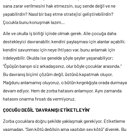
sana zarar verilmesini hak etmezsin, suç sende değil ve ne
yapabilirdin? Nasıl bir baş etme stratejisi geliştirebilirdin?
Çocukla bunu konuşmak lazım…
Aile ve okulla iş birliği içinde olmak gerek. Aile çocuğa daha
destekleyici davranabilir, kendini paylaşması için alanlar açabilir,
kendini savunması için neye ihtiyacı var, bunu anlamak için
irdeleyebilir. Okulda ise genelde şöyle şeyler yaşanabiliyor;
“Öpüşün barışın siz arkadaşsınız, olur böyle çocuklar arasında.”
Bu davranış biçimi çözüm değil, üstünü kapatmak oluyor.
Mağduru anlamamış oluyoruz, o bütün kırgınlığıyla orada durmaya
devam ediyor. Hem de zorba hatasını anlamıyor. Aynı zamanda
hatasını onarma fırsatı da vermiyoruz.
Ç
OCUĞU DEĞİL
‘DAVRANIŞ
I ETİKETLEYİN
’
Zorba çocuklara doğru şekilde yaklaşmak gerekiyor. Etiketleme
yapmadan, “Sen kötü değilsin ama yaptığın şey kötü” diyerek. Bu