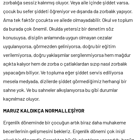
zorbalığa sessiz kalınmış oluyor. Veya aile içinde şiddet varsa,
çocuk bu sefer şiddeti öğreniyor ve dışarıda da zorbalık yapıyor.
Ama tek faktör çocukta ve ailede olmayadabilir. Okul ve toplum
da burada çok önemli. Okulda yetersiz bir denetim söz
konusuysa, disiplin anlamında uygun olmayan cezalar
uygulanıyorsa, görmezden geliniyorsa, doğru bir eğitim
verilemiyorsa, doğru yaklaşımlar sergilenmiyorsa hem mağdur
açıkta kalıyor hem de zorba o çatlaklardan sızıp nasıl zorbalık
yapacağını biliyor. Ve topluma eğer şiddet servis ediliyorsa
mesela medyada, dizilerde şiddet görmediğimiz herhangi bir
sahne yok. Ve bu sahneler alkışlanıyorsa bu gibi durumlar
kaçınılmaz oluyor.
MARUZ KALDIKÇA NORMALLEŞİYOR
Ergenlik döneminde bir çocuğun artık biraz daha muhakeme
becerilerinin gelişmesini bekleriz. Ergenlik dönemi çok inişli
çıkışlı bir dönemdir. Gerçekten büyük sıkıntıların yaşandığı, henüz