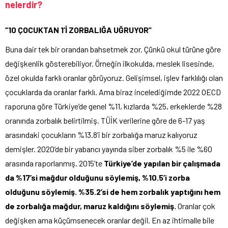
nelerdir?
“10 ÇOCUKTAN 1’İ ZORBALIĞA UĞRUYOR”
Buna dair tek bir orandan bahsetmek zor. Çünkü okul türüne göre
değişkenlik gösterebiliyor. Örneğin ilkokulda, meslek lisesinde,
özel okulda farklı oranlar görüyoruz. Gelişimsel, işlev farklılığı olan
çocuklarda da oranlar farklı. Ama biraz incelediğimde 2022 OECD
raporuna göre Türkiye’de genel %11, kızlarda %25, erkeklerde %28
oranında zorbalık belirtilmiş. TÜİK verilerine göre de 6-17 yaş
arasındaki çocukların %13.8’i bir zorbalığa maruz kalıyoruz
demişler. 2020’de bir yabancı yayında siber zorbalık %5 ile %60
arasında raporlanmış. 2015’te
Türkiye’de yapılan bir çalışmada
da %17’si mağdur olduğunu söylemiş, %10.5’i zorba
olduğunu söylemiş. %35.2’si de hem zorbalık yaptığını
hem
de zorbalığa mağdur, maruz kaldığını söylemiş.
Oranlar çok
değişken ama küçümsenecek oranlar değil. En az ihtimalle bile