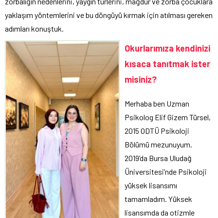
zorbalığın nedenlerini, yaygın türlerini, mağdur ve zorba çocuklara
yaklaşım yöntemlerini ve bu döngüyü kırmak için atılması gereken
adımları konuştuk.
Okurlarımıza kendinizi
kısaca tanıtmak ister
misiniz?
Merhaba ben Uzman
Psikolog Elif Gizem Türsel,
2015 ODTÜ Psikoloji
Bölümü mezunuyum.
2019’da Bursa Uludağ
Üniversitesi’nde Psikoloji
yüksek lisansımı
tamamladım. Yüksek
lisansımda da otizmle