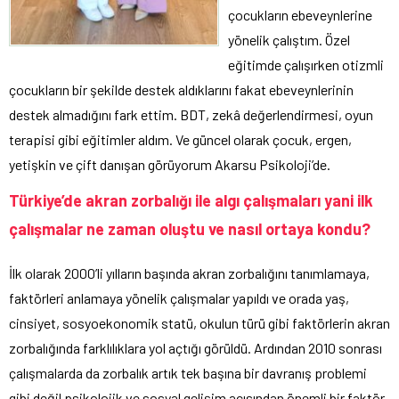
çocukların ebeveynlerine
yönelik çalıştım. Özel
eğitimde çalışırken otizmli
çocukların bir şekilde destek aldıklarını fakat ebeveynlerinin
destek almadığını fark ettim. BDT, zekâ değerlendirmesi, oyun
terapisi gibi eğitimler aldım. Ve güncel olarak çocuk, ergen,
yetişkin ve çift danışan görüyorum Akarsu Psikoloji’de.
Türkiye’de akran zorbalığı ile algı çalışmaları yani ilk
çalışmalar ne zaman oluştu ve nasıl ortaya kondu?
İlk olarak 2000’li yılların başında akran zorbalığını tanımlamaya,
faktörleri anlamaya yönelik çalışmalar yapıldı ve orada yaş,
cinsiyet, sosyoekonomik statü, okulun türü gibi faktörlerin akran
zorbalığında farklılıklara yol açtığı görüldü. Ardından 2010 sonrası
çalışmalarda da zorbalık artık tek başına bir davranış problemi
gibi değil
psikolojik ve sosyal gelişim açısından önemli bir faktör