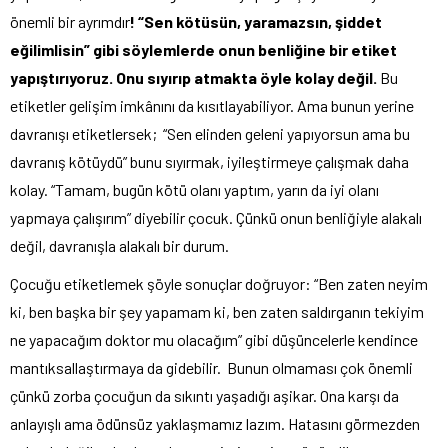
önemli bir ayrımdır
!
“Sen kötüsün, yaramazsın, ş
iddet
eğilimlisin” gibi söylemlerde onun benliğine bir etiket
yapıştırıyoruz. Onu sıyırıp atmakta öyle kolay değil.
Bu
etiketler gelişim imkânını da kısıtlayabiliyor. Ama bunun yerine
davranışı etiketlersek; “Sen elinden geleni yapıyorsun ama bu
davranış kötüydü” bunu sıyırmak, iyileştirmeye çalışmak daha
kolay. “Tamam, bugün kötü olanı yaptım, yarın da iyi olanı
yapmaya çalışırım” diyebilir çocuk. Çünkü onun benliğiyle alakalı
değil, davranışla alakalı bir durum.
Çocuğu etiketlemek şöyle sonuçlar doğruyor: “Ben zaten neyim
ki, ben başka bir şey yapamam ki, ben zaten saldırganın tekiyim
ne yapacağım doktor mu olacağım” gibi düşüncelerle kendince
mantıksallaştırmaya da gidebilir. Bunun olmaması çok önemli
çünkü zorba çocuğun da sıkıntı yaşadığı aşikar. Ona karşı da
anlayışlı ama ödünsüz yaklaşmamız lazım. Hatasını görmezden