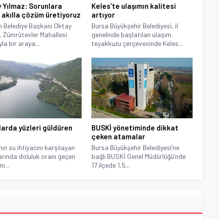
 Yılmaz: Sorunlara
Keles’te ulaşımın kalitesi
 akılla çözüm üretiyoruz
artıyor
ım Belediye Başkanı Oktay
Bursa Büyükşehir Belediyesi, il
, Zümrütevler Mahallesi
genelinde başlatılan ulaşım
la bir araya...
teyakkuzu çerçevesinde Keles...
larda yüzleri güldüren
BUSKİ yönetiminde dikkat
çeken atamalar
nın su ihtiyacını karşılayan
Bursa Büyükşehir Belediyesi’ne
arında doluluk oranı geçen
bağlı BUSKİ Genel Müdürlüğü’nde
nı...
17 ilçede 1,5...