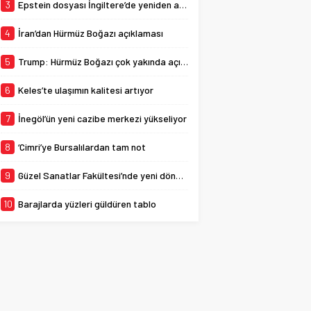
yaşattığı konserde bir de
3
Epstein dosyası İngiltere’de yeniden açılıyor
sürprize imza atarak
Bursaspor için...
4
İran’dan Hürmüz Boğazı açıklaması
5
Trump: Hürmüz Boğazı çok yakında açılacak
6
Keles’te ulaşımın kalitesi artıyor
7
İnegöl’ün yeni cazibe merkezi yükseliyor
8
‘Cimri’ye Bursalılardan tam not
9
Güzel Sanatlar Fakültesi’nde yeni dönem
10
Barajlarda yüzleri güldüren tablo