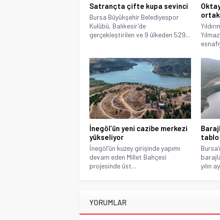
Satrançta çifte kupa sevinci
Oktay
ortak
Bursa Büyükşehir Belediyespor
Kulübü, Balıkesir’de
Yıldır
gerçekleştirilen ve 9 ülkeden 529...
Yılmaz
esnafıy
İnegöl’ün yeni cazibe merkezi
Baraj
yükseliyor
tablo
İnegöl’ün kuzey girişinde yapımı
Bursa’
devam eden Millet Bahçesi
barajl
projesinde üst...
yılın ay
YORUMLAR