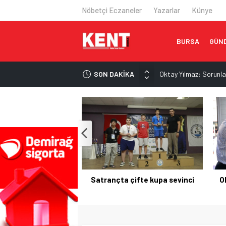
Nöbetçi Eczaneler
Yazarlar
Künye
BURSA
GÜN
SON DAKİKA
Oktay Yılmaz: Sorunla
Epstein dosyası İngilt
İran’dan Hürmüz Boğaz
Trump: Hürmüz Boğazı
Satrançta çifte kupa 
çifte kupa sevinci
Oktay Yılmaz: Sorunlara ortak
Kel
akılla çözüm üretiyoruz