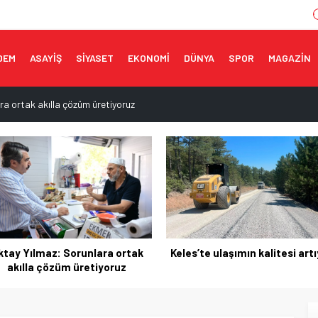
DEM
ASAYİŞ
SİYASET
EKONOMİ
DÜNYA
SPOR
MAGAZİN
ra ortak akılla çözüm üretiyoruz
ere’de yeniden açılıyor
ı açıklaması
 çok yakında açılacak
sevinci
es’te ulaşımın kalitesi artıyor
İnegöl’ün yeni cazibe merke
yükseliyor