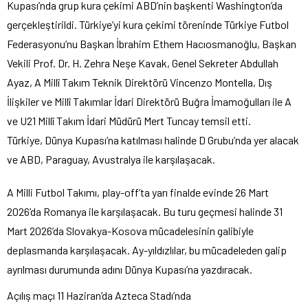
Kupası’nda grup kura çekimi ABD’nin başkenti Washington’da
gerçekleştirildi. Türkiye’yi kura çekimi töreninde Türkiye Futbol
Federasyonu’nu Başkan İbrahim Ethem Hacıosmanoğlu, Başkan
Vekili Prof. Dr. H. Zehra Neşe Kavak, Genel Sekreter Abdullah
Ayaz, A Millî Takım Teknik Direktörü Vincenzo Montella, Dış
İlişkiler ve Millî Takımlar İdari Direktörü Buğra İmamoğulları ile A
ve U21 Millî Takım İdari Müdürü Mert Tuncay temsil etti.
Türkiye, Dünya Kupası’na katılması halinde D Grubu’nda yer alacak
ve ABD, Paraguay, Avustralya ile karşılaşacak.
A Milli Futbol Takımı, play-off’ta yarı finalde evinde 26 Mart
2026’da Romanya ile karşılaşacak. Bu turu geçmesi halinde 31
Mart 2026’da Slovakya-Kosova mücadelesinin galibiyle
deplasmanda karşılaşacak. Ay-yıldızlılar, bu mücadeleden galip
ayrılması durumunda adını Dünya Kupası’na yazdıracak.
Açılış maçı 11 Haziran’da Azteca Stadı’nda