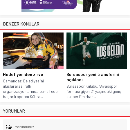
BENZER KONULAR
Hedef yeniden zirve
Bursaspor yeni transferini
açıkladı
Osmangazi Belediyesi’ni
uluslararası ralli
Bursaspor Kulübü, Sivasspor
organizasyonlarında temsil eden
forması giyen 21 yaşındaki genç
başarılı sporcu Kübra...
stoper Emirhan...
YORUMLAR