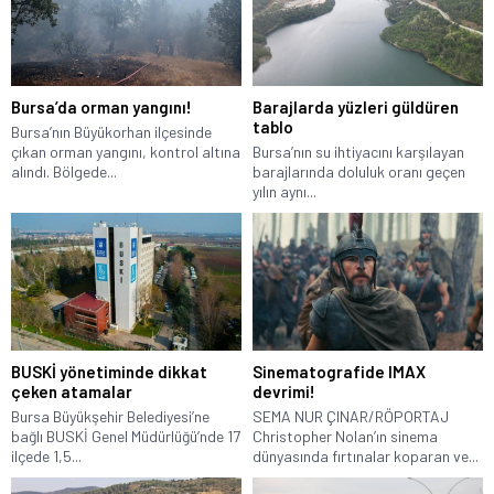
Bursa’da orman yangını!
Barajlarda yüzleri güldüren
tablo
Bursa’nın Büyükorhan ilçesinde
çıkan orman yangını, kontrol altına
Bursa’nın su ihtiyacını karşılayan
alındı. Bölgede...
barajlarında doluluk oranı geçen
yılın aynı...
BUSKİ yönetiminde dikkat
Sinematografide IMAX
çeken atamalar
devrimi!
Bursa Büyükşehir Belediyesi’ne
SEMA NUR ÇINAR/RÖPORTAJ
bağlı BUSKİ Genel Müdürlüğü’nde 17
Christopher Nolan’ın sinema
ilçede 1,5...
dünyasında fırtınalar koparan ve...