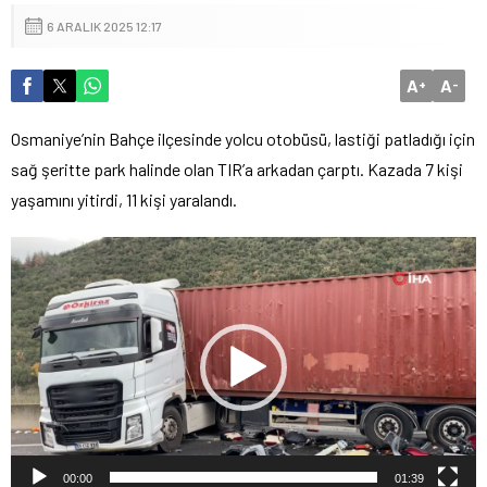
6 ARALIK 2025 12:17
A
A
+
-
Osmaniye’nin Bahçe ilçesinde yolcu otobüsü, lastiği patladığı için
sağ şeritte park halinde olan TIR’a arkadan çarptı. Kazada 7 kişi
yaşamını yitirdi, 11 kişi yaralandı.
Video
oynatıcı
00:00
01:39