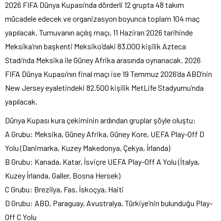
2026 FIFA Dünya Kupası’nda dörderli 12 grupta 48 takım
mücadele edecek ve organizasyon boyunca toplam 104 maç
yapılacak. Turnuvanın açılış maçı, 11 Haziran 2026 tarihinde
Meksika’nın başkenti Meksiko’daki 83.000 kişilik Azteca
Stadı’nda Meksika ile Güney Afrika arasında oynanacak. 2026
FIFA Dünya Kupası’nın final maçı ise 19 Temmuz 2026’da ABD’nin
New Jersey eyaletindeki 82.500 kişilik MetLife Stadyumu’nda
yapılacak.
Dünya Kupası kura çekiminin ardından gruplar şöyle oluştu:
A Grubu: Meksika, Güney Afrika, Güney Kore, UEFA Play-Off D
Yolu (Danimarka, Kuzey Makedonya, Çekya, İrlanda)
B Grubu: Kanada, Katar, İsviçre UEFA Play-Off A Yolu (İtalya,
Kuzey İrlanda, Galler, Bosna Hersek)
C Grubu: Brezilya, Fas, İskoçya, Haiti
D Grubu: ABD, Paraguay, Avustralya, Türkiye’nin bulunduğu Play-
Off C Yolu