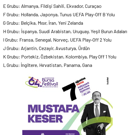
E Grubu: Almanya, Fildişi Sahili, Ekvador, Curaçao
F Grubu: Hollanda, Japonya, Tunus UEFA Play-Off B Yolu
G Grubu: Belçika, Mısır, İran, Yeni Zelanda
H Grubu: İspanya, Suudi Arabistan, Uruguay, Yeşil Burun Adaları
I Grubu: Fransa, Senegal, Norveç, UEFA Play-Off 2 Yolu
J Grubu: Arjantin, Cezayir, Avusturya, Ürdün
K Grubu: Portekiz, Özbekistan, Kolombiya, Play Off 1 Yolu
L Grubu: İngiltere, Hırvatistan, Panama, Gana