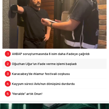
1
AHBAP soruşturmasında 6 isim daha ifadeye çağrıldı
2
Oğuzhan Uğur’un ifade verme işlemi başladı
3
Karacabey’de ıhlamur festivali coşkusu
4
Kayyum süreci Avlu’nun dönüşünü durdurdu
5
“Heralde” artık Onun!