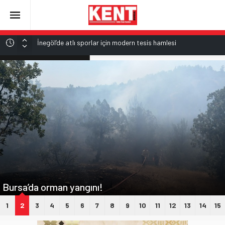
İnegöl’de atlı sporlar için modern tesis hamlesi
Karacabey’de metruk yapılara geçit yok
ALTIN
6.662,82
Çocuklara sinema ve müzikal şölen
Erguvan Bayramı geleceğe taşınıyor
BİST
13.779,39
3 ülke arasında ortak savunma anlaşması imzalandı
DOLAR
47,6961
EURO
55,1808
Bursa’da orman yangını!
1
2
3
4
5
6
7
8
9
10
11
12
13
14
15