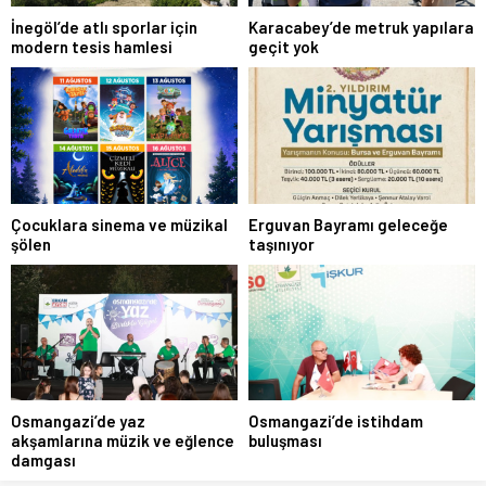
20 Temmuz 2026 12:23
İnegöl’de atlı sporlar için
Karacabey’de metruk yapılara
modern tesis hamlesi
geçit yok
Merve AKMAN
Bavul hazırlayan yapay zekâ, kararı veren insan
7 Ağustos 2026 11:38
Sevda ALTUN ADLI
Ödenmeyen kirada haklı ihtar
3 Haziran 2025 11:36
Çocuklara sinema ve müzikal
Erguvan Bayramı geleceğe
şölen
taşınıyor
Tuğba Özçetin
Dünya yanarken bahar gelir mi?
6 Mart 2026 14:33
İrem ERBAŞ
Cumhuriyet demek…
29 Ekim 2025 18:40
Osmangazi’de yaz
Osmangazi’de istihdam
akşamlarına müzik ve eğlence
buluşması
Bengisu Binay Akarsu
damgası
İkili ilişkilerde tahammülü artırmak: Birlikte kalabilmenin