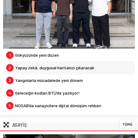
1
Gökyüzünde yeni düzen
2
Yapay zekâ, duygusal haritanızı çıkaracak
3
Yangınlarla mücadelede yeni dönem
4
Geleceğin kodları BTÜ’de yazılıyor!
5
NOSAB’da sanayicilere dijital dönüşüm rehberi
ASAYİŞ
TÜMÜ