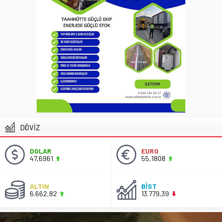
DÖVİZ
DOLAR
EURO
47,6961
55,1808
ALTIN
BİST
6.662,82
13.779,39