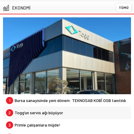
görünmez gücü
29 Eylül 2025 16:00
EKONOMİ
TÜMÜ
1
Bursa sanayisinde yeni dönem: TEKNOSAB KOBİ OSB tanıtıldı
2
Togg’un servis ağı büyüyor
3
Primle çalışanlara müjde!