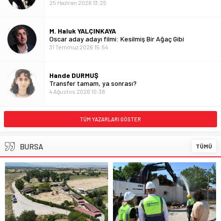
25 Haziran 2026 13:25
M. Haluk YALÇINKAYA
Oscar aday adayı filmi: Kesilmiş Bir Ağaç Gibi
31 Temmuz 2026 15:54
Hande DURMUŞ
Transfer tamam, ya sonrası?
4 Ağustos 2026 10:38
Hasan YILMAZ
TÜM YAZARLARI GÖSTER
Petrol Savaşları ve Orta Koridor: Borsaların Yeni
Hikâyesi Türkiye mi?
2 Ağustos 2026 14:58
BURSA
TÜMÜ
İbrahim Çoban
Yenişehirlinin ekmeğine siyasetin gölgesi düşmesin
6 Ağustos 2025 15:13
Kemal KARAKUZU
KURUN GÖLGESİNDEKİ KONUT