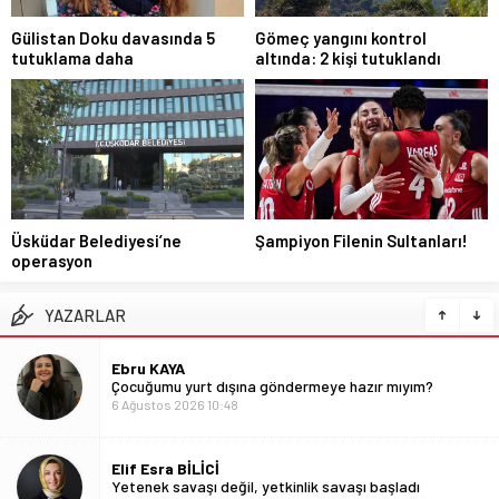
Gülistan Doku davasında 5
Gömeç yangını kontrol
tutuklama daha
altında: 2 kişi tutuklandı
Üsküdar Belediyesi’ne
Şampiyon Filenin Sultanları!
operasyon
YAZARLAR
Ebru KAYA
Çocuğumu yurt dışına göndermeye hazır mıyım?
6 Ağustos 2026 10:48
Elif Esra BİLİCİ
Yetenek savaşı değil, yetkinlik savaşı başladı