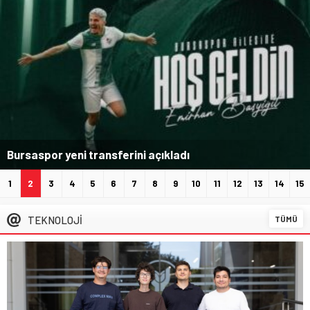
Bursaspor yeni transferini açıkladı
1
2
3
4
5
6
7
8
9
10
11
12
13
14
15
TEKNOLOJİ
TÜMÜ