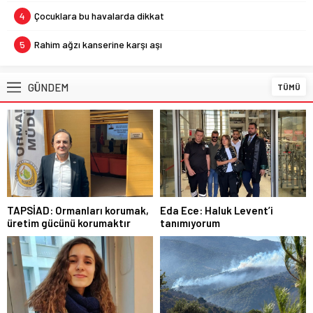
4
Çocuklara bu havalarda dikkat
5
Rahim ağzı kanserine karşı aşı
GÜNDEM
TÜMÜ
TAPSİAD: Ormanları korumak,
Eda Ece: Haluk Levent’i
üretim gücünü korumaktır
tanımıyorum