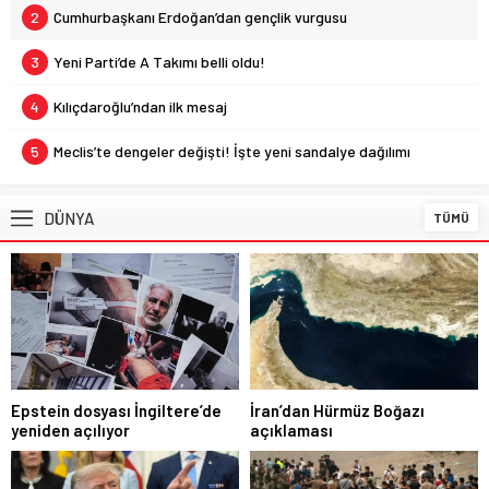
2
Cumhurbaşkanı Erdoğan’dan gençlik vurgusu
3
Yeni Parti’de A Takımı belli oldu!
4
Kılıçdaroğlu’ndan ilk mesaj
5
Meclis’te dengeler değişti! İşte yeni sandalye dağılımı
DÜNYA
TÜMÜ
Epstein dosyası İngiltere’de
İran’dan Hürmüz Boğazı
yeniden açılıyor
açıklaması