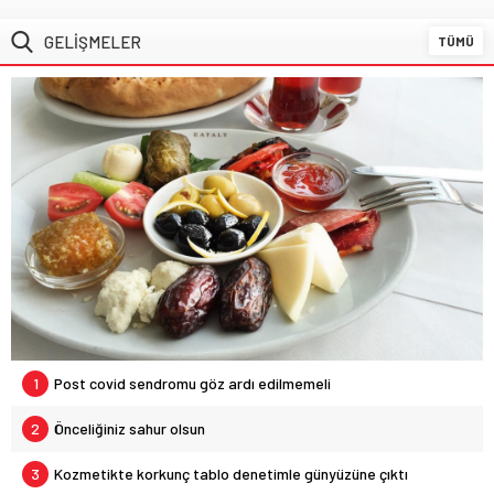
GELİŞMELER
TÜMÜ
1
Post covid sendromu göz ardı edilmemeli
2
Önceliğiniz sahur olsun
3
Kozmetikte korkunç tablo denetimle günyüzüne çıktı