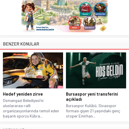
BENZER KONULAR
Hedef yeniden zirve
Bursaspor yeni transferini
açıkladı
Osmangazi Belediyesi’ni
uluslararası ralli
Bursaspor Kulübü, Sivasspor
organizasyonlarında temsil eden
forması giyen 21 yaşındaki genç
başarılı sporcu Kübra...
stoper Emirhan...