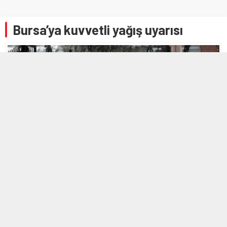
Bursa’ya kuvvetli yağış uyarısı
27 EKIM 2025 15:49
A
A
+
-