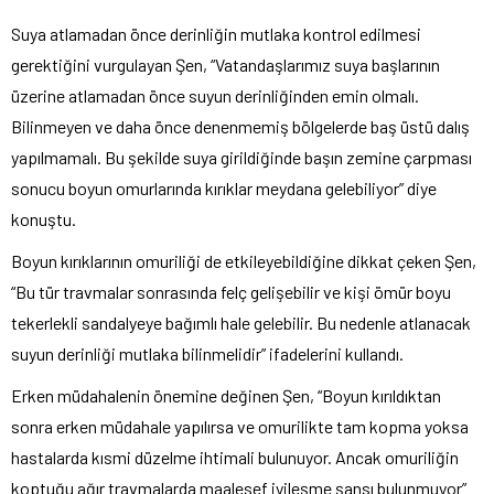
Suya atlamadan önce derinliğin mutlaka kontrol edilmesi
gerektiğini vurgulayan Şen, “Vatandaşlarımız suya başlarının
üzerine atlamadan önce suyun derinliğinden emin olmalı.
Bilinmeyen ve daha önce denenmemiş bölgelerde baş üstü dalış
yapılmamalı. Bu şekilde suya girildiğinde başın zemine çarpması
sonucu boyun omurlarında kırıklar meydana gelebiliyor” diye
konuştu.
Boyun kırıklarının omuriliği de etkileyebildiğine dikkat çeken Şen,
“Bu tür travmalar sonrasında felç gelişebilir ve kişi ömür boyu
tekerlekli sandalyeye bağımlı hale gelebilir. Bu nedenle atlanacak
suyun derinliği mutlaka bilinmelidir” ifadelerini kullandı.
Erken müdahalenin önemine değinen Şen, “Boyun kırıldıktan
sonra erken müdahale yapılırsa ve omurilikte tam kopma yoksa
hastalarda kısmi düzelme ihtimali bulunuyor. Ancak omuriliğin
koptuğu ağır travmalarda maalesef iyileşme şansı bulunmuyor”