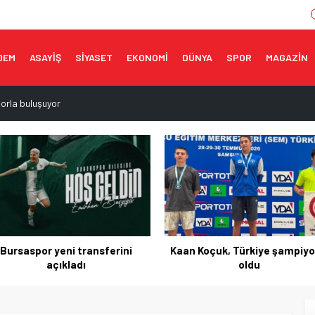
DEM
ASAYİŞ
SİYASET
EKONOMİ
DÜNYA
SPOR
MAGAZİN
porla buluşuyor
topark sorunu çözülüyor
muzda 3,6 milyar dolara ulaştı
ı!
ne tescil
an Koçuk, Türkiye şampiyonu
UEFA’dan FIFA’ya boykot
oldu