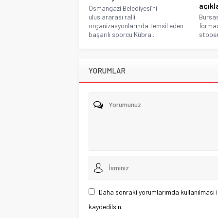
açıkl
Osmangazi Belediyesi’ni
uluslararası ralli
Bursas
organizasyonlarında temsil eden
formas
başarılı sporcu Kübra...
stoper
YORUMLAR
Daha sonraki yorumlarımda kullanılması i
kaydedilsin.