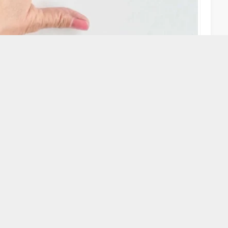
A
A
+
-
k edilen küçük bir şişlik çoğu zaman önemsenmiyor. Oysa bu
ti olabilir. Eklem veya tendon kılıfından kaynaklanan, içi jel
uşum olan ganglion kisti, en sık el bileğinin sırt kısmında