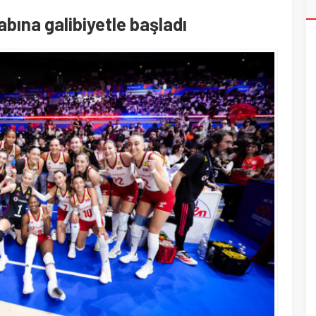
bına galibiyetle başladı