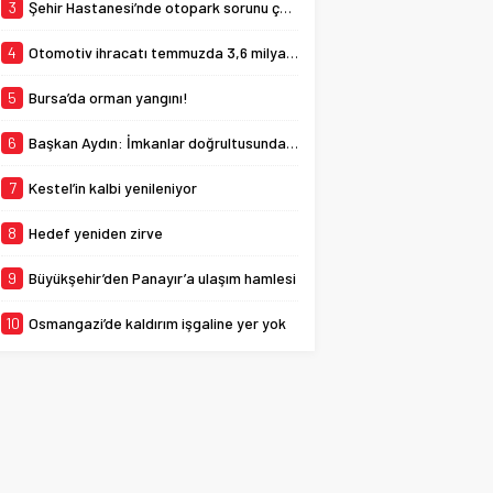
forması giyen 21
3
Şehir Hastanesi’nde otopark sorunu çözülüyor
yaşındaki...
4
Otomotiv ihracatı temmuzda 3,6 milyar dolara ulaştı
5
Bursa’da orman yangını!
6
Başkan Aydın: İmkanlar doğrultusunda eksiklikleri gidermeye çalışıyoruz
7
Kestel’in kalbi yenileniyor
8
Hedef yeniden zirve
9
Büyükşehir’den Panayır’a ulaşım hamlesi
10
Osmangazi’de kaldırım işgaline yer yok