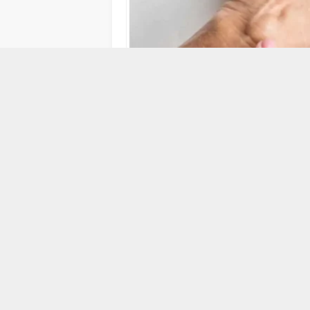
8 TEMMUZ 2026 10:38
Op. Dr. Gail Gasimov, “El bileğinde far
şişlik, toplumda sık görülen ganglion kis
kıvamında sıvıyla dolu iyi huylu bir ol