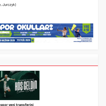
, Jurczyk)
spor yeni transferini