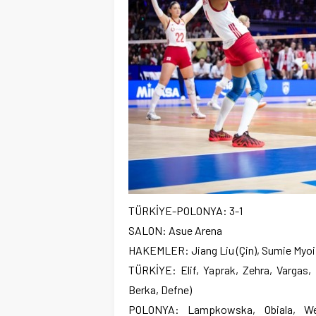
TÜRKİYE-POLONYA: 3-1
SALON: Asue Arena
HAKEMLER: Jiang Liu (Çin), Sumie Myoi
TÜRKİYE: Elif, Yaprak, Zehra, Vargas, İ
Berka, Defne)
POLONYA: Lampkowska, Obiala, Wen