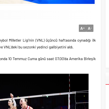
A
A
+
-
ybol Milletler Ligi’nin (VNL) üçüncü haftasında oynadığı ilk
e VNL’deki bu sezonki yedinci galibiyetini aldı.
açında 10 Temmuz Cuma günü saat 07.00’da Amerika Birleşik