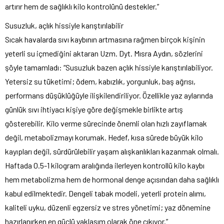
artırır hem de sağlıklı kilo kontrolünü destekler.”
Susuzluk, açlık hissiyle karıştırılabilir
Sıcak havalarda sıvı kaybının artmasına rağmen birçok kişinin
yeterli su içmediğini aktaran Uzm. Dyt. Mısra Aydın, sözlerini
şöyle tamamladı: “Susuzluk bazen açlık hissiyle karıştırılabiliyor.
Yetersiz su tüketimi; ödem, kabızlık, yorgunluk, baş ağrısı,
performans düşüklüğüyle ilişkilendiriliyor. Özellikle yaz aylarında
günlük sıvı ihtiyacı kişiye göre değişmekle birlikte artış
gösterebilir. Kilo verme sürecinde önemli olan hızlı zayıflamak
değil, metabolizmayı korumak. Hedef, kısa sürede büyük kilo
kayıpları değil, sürdürülebilir yaşam alışkanlıkları kazanmak olmalı.
Haftada 0.5-1 kilogram aralığında ilerleyen kontrollü kilo kaybı
hem metabolizma hem de hormonal denge açısından daha sağlıklı
kabul edilmektedir. Dengeli tabak modeli, yeterli protein alımı,
kaliteli uyku, düzenli egzersiz ve stres yönetimi; yaz dönemine
hazırlanırken en güçlü yaklaşım olarak öne çıkıyor.”