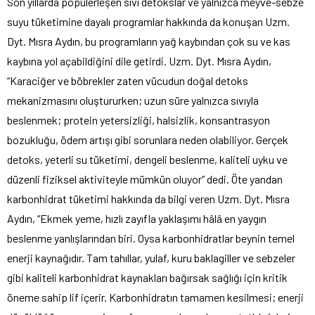
Son yıllarda popülerleşen sıvı detokslar ve yalnızca meyve-sebze
suyu tüketimine dayalı programlar hakkında da konuşan Uzm.
Dyt. Mısra Aydın, bu programların yağ kaybından çok su ve kas
kaybına yol açabildiğini dile getirdi. Uzm. Dyt. Mısra Aydın,
“Karaciğer ve böbrekler zaten vücudun doğal detoks
mekanizmasını oluştururken; uzun süre yalnızca sıvıyla
beslenmek; protein yetersizliği, halsizlik, konsantrasyon
bozukluğu, ödem artışı gibi sorunlara neden olabiliyor. Gerçek
detoks, yeterli su tüketimi, dengeli beslenme, kaliteli uyku ve
düzenli fiziksel aktiviteyle mümkün oluyor” dedi. Öte yandan
karbonhidrat tüketimi hakkında da bilgi veren Uzm. Dyt. Mısra
Aydın, “Ekmek yeme, hızlı zayıfla yaklaşımı hâlâ en yaygın
beslenme yanlışlarından biri. Oysa karbonhidratlar beynin temel
enerji kaynağıdır. Tam tahıllar, yulaf, kuru baklagiller ve sebzeler
gibi kaliteli karbonhidrat kaynakları bağırsak sağlığı için kritik
öneme sahip lif içerir. Karbonhidratın tamamen kesilmesi; enerji