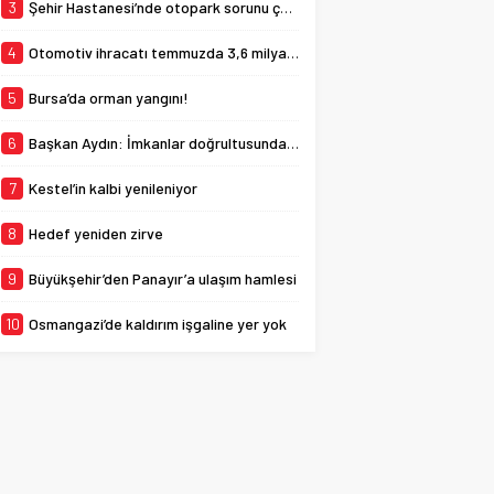
forması giyen 21
3
Şehir Hastanesi’nde otopark sorunu çözülüyor
yaşındaki...
4
Otomotiv ihracatı temmuzda 3,6 milyar dolara ulaştı
5
Bursa’da orman yangını!
6
Başkan Aydın: İmkanlar doğrultusunda eksiklikleri gidermeye çalışıyoruz
7
Kestel’in kalbi yenileniyor
8
Hedef yeniden zirve
9
Büyükşehir’den Panayır’a ulaşım hamlesi
10
Osmangazi’de kaldırım işgaline yer yok