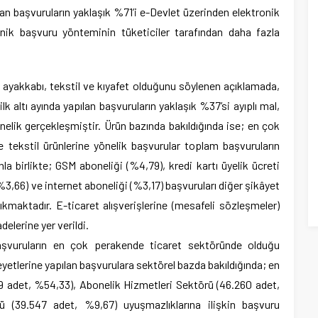
lan başvuruların yaklaşık %71’i e-Devlet üzerinden elektronik
onik başvuru yönteminin tüketiciler tarafından daha fazla
ayakkabı, tekstil ve kıyafet olduğunu söylenen açıklamada,
lk altı ayında yapılan başvuruların yaklaşık %37’si ayıplı mal,
önelik gerçekleşmiştir. Ürün bazında bakıldığında ise; en çok
 tekstil ürünlerine yönelik başvurular toplam başvuruların
la birlikte; GSM aboneliği (%4,79), kredi kartı üyelik ücreti
3,66) ve internet aboneliği (%3,17) başvuruları diğer şikâyet
maktadır. E-ticaret alışverişlerine (mesafeli sözleşmeler)
adelerine yer verildi.
aşvuruların en çok perakende ticaret sektöründe olduğu
etlerine yapılan başvurulara sektörel bazda bakıldığında; en
 adet, %54,33), Abonelik Hizmetleri Sektörü (46.260 adet,
ü (39.547 adet, %9,67) uyuşmazlıklarına ilişkin başvuru