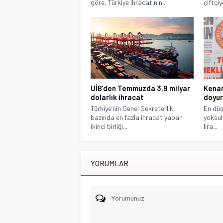
göre, Türkiye ihracatının...
çiftçi
UİB’den Temmuzda 3,9 milyar
Kenan
dolarlık ihracat
doyu
Türkiye’nin Genel Sekreterlik
En düş
bazında en fazla ihracat yapan
yoksull
ikinci birliği...
lira...
YORUMLAR