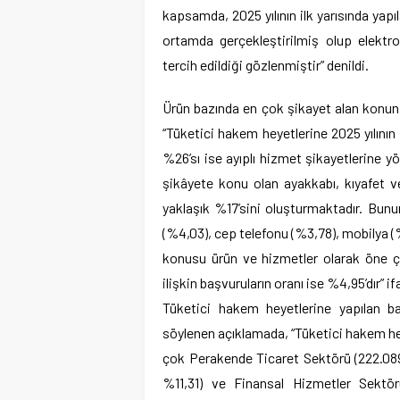
kapsamda, 2025 yılının ilk yarısında yapı
ortamda gerçekleştirilmiş olup elektr
tercih edildiği gözlenmiştir” denildi.
Ürün bazında en çok şikayet alan konun 
“Tüketici hakem heyetlerine 2025 yılının i
%26’sı ise ayıplı hizmet şikayetlerine y
şikâyete konu olan ayakkabı, kıyafet ve
yaklaşık %17’sini oluşturmaktadır. Bunun
(%4,03), cep telefonu (%3,78), mobilya (%
konusu ürün ve hizmetler olarak öne çık
ilişkin başvuruların oranı ise %4,95’dır” if
Tüketici hakem heyetlerine yapılan b
söylenen açıklamada, “Tüketici hakem hey
çok Perakende Ticaret Sektörü (222.089
%11,31) ve Finansal Hizmetler Sektör