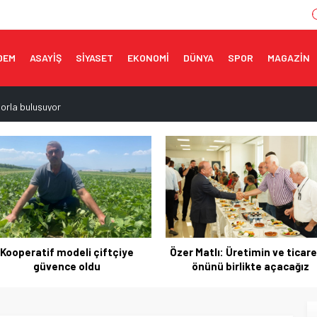
DEM
ASAYİŞ
SİYASET
EKONOMİ
DÜNYA
SPOR
MAGAZİN
porla buluşuyor
topark sorunu çözülüyor
muzda 3,6 milyar dolara ulaştı
ı!
ne tescil
er Matlı: Üretimin ve ticaretin
UİB’den Temmuzda 3,9 mily
önünü birlikte açacağız
dolarlık ihracat