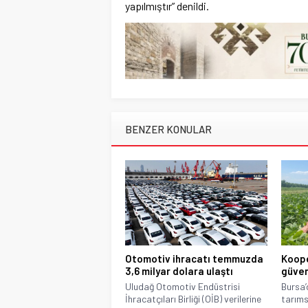
yapılmıştır” denildi.
BENZER KONULAR
Otomotiv ihracatı temmuzda
Koope
3,6 milyar dolara ulaştı
güven
Uludağ Otomotiv Endüstrisi
Bursa’
İhracatçıları Birliği (OİB) verilerine
tarıms