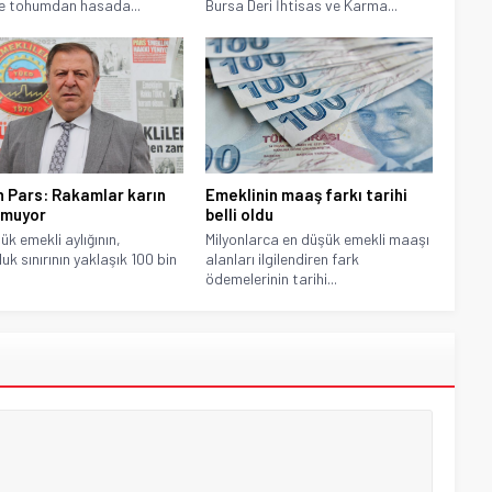
ye tohumdan hasada...
Bursa Deri İhtisas ve Karma...
 Pars: Rakamlar karın
Emeklinin maaş farkı tarihi
rmuyor
belli oldu
ük emekli aylığının,
Milyonlarca en düşük emekli maaşı
uk sınırının yaklaşık 100 bin
alanları ilgilendiren fark
ödemelerinin tarihi...