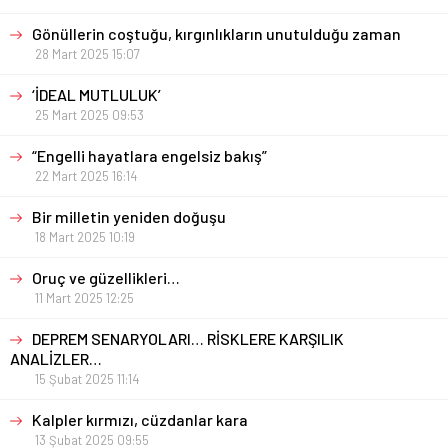
Gönüllerin coştuğu, kırgınlıkların unutulduğu zaman
28 Mart 2025 15:07
‘İDEAL MUTLULUK’
25 Mart 2025 09:53
“Engelli hayatlara engelsiz bakış”
22 Mart 2025 16:14
Bir milletin yeniden doğuşu
18 Mart 2025 10:19
Oruç ve güzellikleri…
11 Mart 2025 12:25
DEPREM SENARYOLARI… RİSKLERE KARŞILIK
ANALİZLER…
15 Şubat 2025 11:14
Kalpler kırmızı, cüzdanlar kara
13 Şubat 2025 09:55