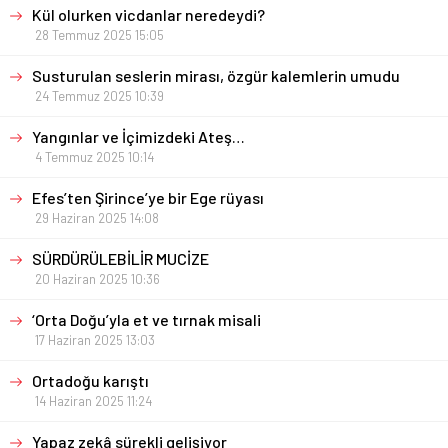
Kül olurken vicdanlar neredeydi?
28 Temmuz 2025 15:05
Susturulan seslerin mirası, özgür kalemlerin umudu
24 Temmuz 2025 10:39
Yangınlar ve İçimizdeki Ateş…
4 Temmuz 2025 10:14
Efes’ten Şirince’ye bir Ege rüyası
29 Haziran 2025 14:08
SÜRDÜRÜLEBİLİR MUCİZE
20 Haziran 2025 10:36
‘Orta Doğu’yla et ve tırnak misali
17 Haziran 2025 13:03
Ortadoğu karıştı
14 Haziran 2025 11:24
Yapaz zekâ sürekli gelişiyor