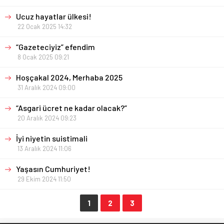
Ucuz hayatlar ülkesi!
22 Ocak 2025 14:32
“Gazeteciyiz” efendim
8 Ocak 2025 09:21
Hoşçakal 2024, Merhaba 2025
31 Aralık 2024 09:00
“Asgari ücret ne kadar olacak?”
20 Aralık 2024 09:23
İyi niyetin suistimali
13 Aralık 2024 11:06
Yaşasın Cumhuriyet!
29 Ekim 2024 11:50
1
2
3