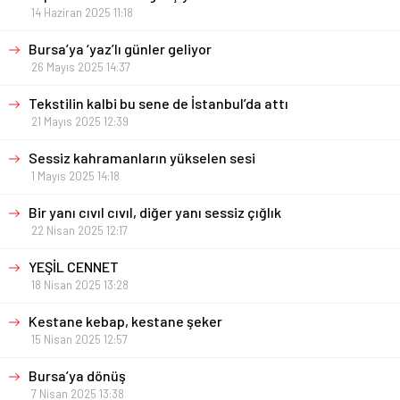
14 Haziran 2025 11:18
Bursa’ya ‘yaz’lı günler geliyor
26 Mayıs 2025 14:37
Tekstilin kalbi bu sene de İstanbul’da attı
21 Mayıs 2025 12:39
Sessiz kahramanların yükselen sesi
1 Mayıs 2025 14:18
Bir yanı cıvıl cıvıl, diğer yanı sessiz çığlık
22 Nisan 2025 12:17
YEŞİL CENNET
18 Nisan 2025 13:28
Kestane kebap, kestane şeker
15 Nisan 2025 12:57
Bursa’ya dönüş
7 Nisan 2025 13:38