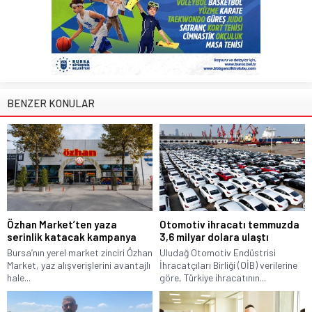
BENZER KONULAR
Özhan Market’ten yaza
Otomotiv ihracatı temmuzda
serinlik katacak kampanya
3,6 milyar dolara ulaştı
Bursa’nın yerel market zinciri Özhan
Uludağ Otomotiv Endüstrisi
Market, yaz alışverişlerini avantajlı
İhracatçıları Birliği (OİB) verilerine
hale...
göre, Türkiye ihracatının...